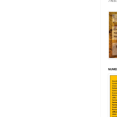
7/03
NUMER