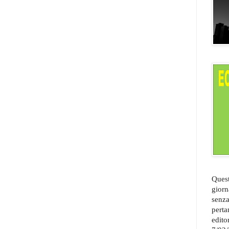
Quest
giorn
senza
perta
edito