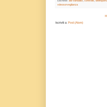
Etichette:
atti vandalici
,
controllo
,
delinquen
vdeosorveglianza
H
Iscriviti a:
Post (Atom)