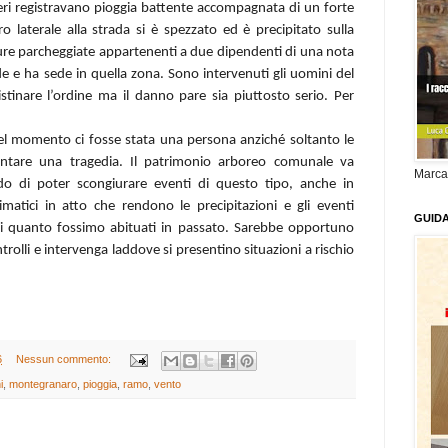
ieri registravano pioggia battente accompagnata di un forte
 laterale alla strada si è spezzato ed è precipitato sulla
ure parcheggiate appartenenti a due dipendenti di una nota
de e ha sede in quella zona. Sono intervenuti gli uomini del
inare l’ordine ma il danno pare sia piuttosto serio. Per
uel momento ci fosse stata una persona anziché soltanto le
tare una tragedia. Il patrimonio arboreo comunale va
Marca
do di poter scongiurare eventi di questo tipo, anche in
matici in atto che rendono le precipitazioni e gli eventi
GUID
 di quanto fossimo abituati in passato. Sarebbe opportuno
ntrolli e intervenga laddove si presentino situazioni a rischio
6
Nessun commento:
i
,
montegranaro
,
pioggia
,
ramo
,
vento