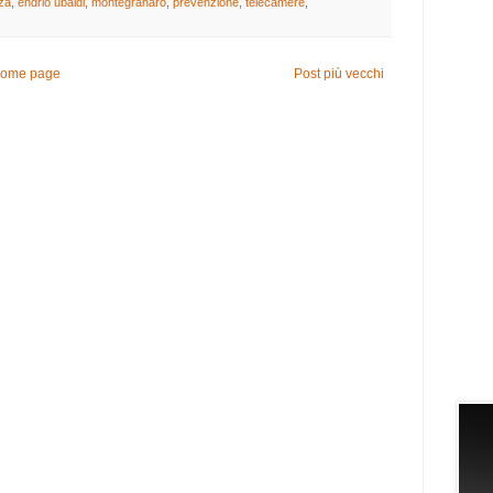
za
,
endrio ubaldi
,
montegranaro
,
prevenzione
,
telecamere
,
ome page
Post più vecchi