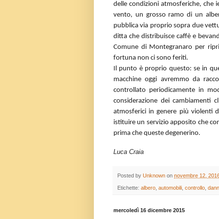
delle condizioni atmosferiche, che 
vento, un grosso ramo di un albero
pubblica via proprio sopra due vett
ditta che distribuisce caffè e bevan
Comune di Montegranaro per riprist
fortuna non ci sono feriti.
Il punto è proprio questo: se in q
macchine oggi avremmo da raccon
controllato periodicamente in mo
considerazione dei cambiamenti cli
atmosferici in genere più violenti
istituire un servizio apposito che co
prima che queste degenerino.
Luca Craia
Posted by
Unknown
on
novembre 12, 201
Etichette:
albero
,
automobili
,
controllo
,
dann
mercoledì 16 dicembre 2015