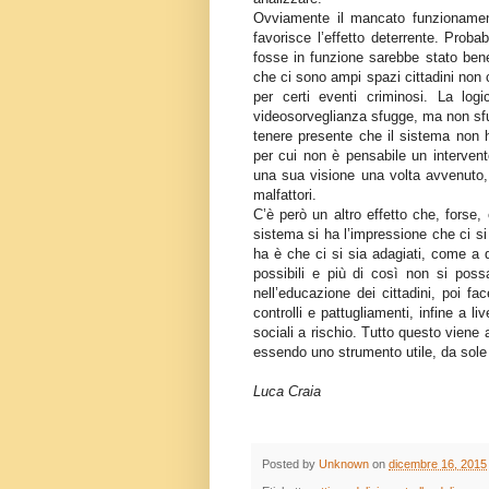
Ovviamente il mancato funzionamen
favorisce l’effetto deterrente. Proba
fosse in funzione sarebbe stato ben
che ci sono ampi spazi cittadini non 
per certi eventi criminosi. La log
videosorveglianza sfugge, ma non sfu
tenere presente che il sistema non h
per cui non è pensabile un intervent
una sua visione una volta avvenuto, 
malfattori.
C’è però un altro effetto che, forse, è
sistema si ha l’impressione che ci si
ha è che ci si sia adagiati, come a 
possibili e più di così non si poss
nell’educazione dei cittadini, poi fa
controlli e pattugliamenti, infine a li
sociali a rischio. Tutto questo viene
essendo uno strumento utile, da sole
Luca Craia
Posted by
Unknown
on
dicembre 16, 2015