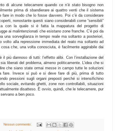
to di alcune telecamere quando ce n’è stato bisogno non
bilmente prima di sbandierare ai quattro venti che il sistema
e fare in modo che lo fosse davvero. Poi c’è da considerare
coperti, nonostante questi siano considerabili come “sensibili”
ica con la quale si è fatta la mappatura del progetto di
gge ai malintenzionati che esistano zone franche. C’è poi da
a una sorveglianza in tempo reale ma soltanto a posteriori,
o volto alla repressione immediata del reato ma soltanto ad
cosa che, una volta conosciuta, è facilmente aggirabile dai
 il più dannoso di tutti: l’effetto alibi. Con l’installazione del
 sia liberati del problema, almeno politicamente. L’idea che si
dire che siano state ormai messe in campo tutte le soluzioni
a fare. Invece si può e si deve fare di più, prima di tutto
cendo pressioni sugli organi preposti perché si intensifichino
vello sociale, evitando ghetti, zone non controllabili, situazioni
 attualmente disatteso. È ovvio, quindi, che le telecamere, pur
 servano a ben poco.
Nessun commento: