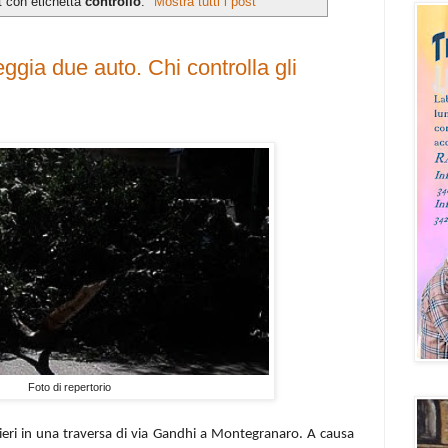
t con etichetta
controllo
.
Mostra tutti i post
gia due auto. Chi controlla gli
Foto di repertorio
ieri in una traversa di via Gandhi a Montegranaro. A causa