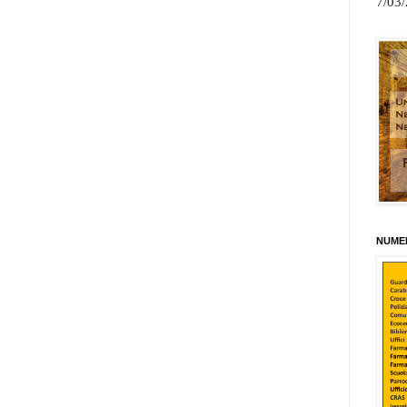
7/03
NUMER