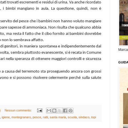
stati trovati escrementi e residui di urina. Va anche ricordato
sa, i bimbi mangiano in aula. La questione, quindi, non è
ato servito del pesce che i bambini non hanno voluto mangiare
pare sapesse di ammoniaca. Non risulta che qualcuno abbia
o, ma resta il fatto che il cibo fornito ai bambini dovrebbe
o non lo sembrava affatto.
di genitori, in maniera spontanea e indipendentemente dal
Marca
a volta, sembra piuttosto evanescente, si è recata in Comune
ari nella speranza di ottenere maggiori controlli e sicurezza
GUID
 a causa del terremoto sta proseguendo ancora con grossi
vono e si possono risolvere celermente perché sulla salute
6
Nessun commento:
,
igiene
,
montegranaro
,
pesce
,
ratti
,
santa maria
,
scuola
,
sindaco
,
topi