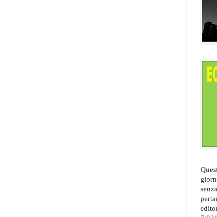
Quest
giorn
senza
perta
edito