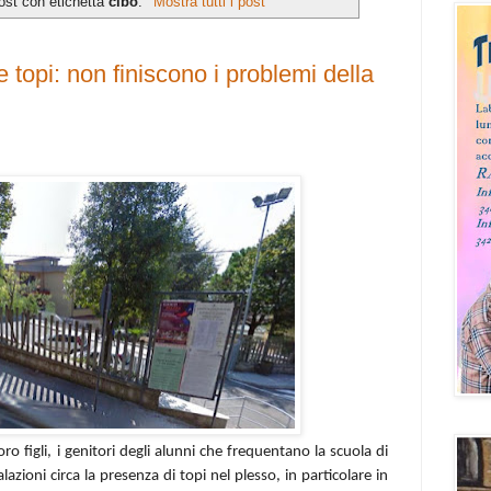
ost con etichetta
cibo
.
Mostra tutti i post
topi: non finiscono i problemi della
ro figli, i genitori degli alunni che frequentano la scuola di
zioni circa la presenza di topi nel plesso, in particolare in