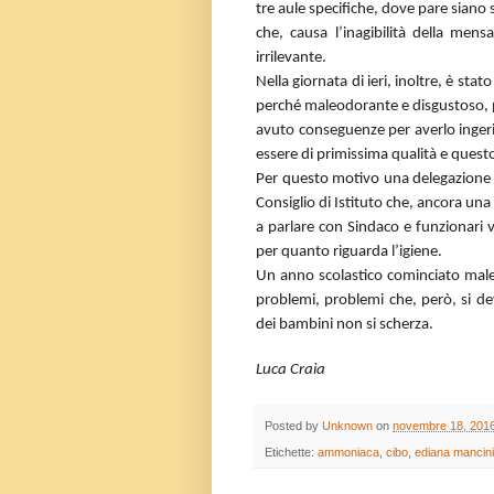
tre aule specifiche, dove pare siano 
che, causa l’inagibilità della men
irrilevante.
Nella giornata di ieri, inoltre, è st
perché maleodorante e disgustoso, 
avuto conseguenze per averlo ingerit
essere di primissima qualità e quest
Per questo motivo una delegazione 
Consiglio di Istituto che, ancora un
a parlare con Sindaco e funzionari v
per quanto riguarda l’igiene.
Un anno scolastico cominciato male
problemi, problemi che, però, si de
dei bambini non si scherza.
Luca Craia
Posted by
Unknown
on
novembre 18, 201
Etichette:
ammoniaca
,
cibo
,
ediana mancini