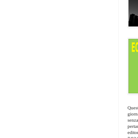
Quest
giorn
senza
perta
edito