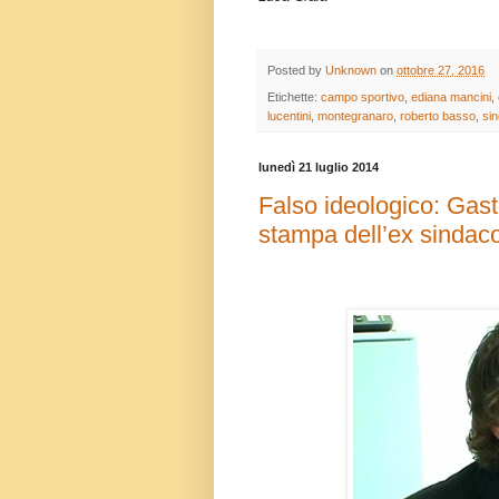
Posted by
Unknown
on
ottobre 27, 2016
Etichette:
campo sportivo
,
ediana mancini
,
lucentini
,
montegranaro
,
roberto basso
,
si
lunedì 21 luglio 2014
Falso ideologico: Gas
stampa dell’ex sindac