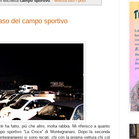
n etichetta
campo sportivo
.
Mostra tutti i post
 caso del campo sportivo
i ha fatto, più che altro, molta rabbia. Mi riferisco a quanto
ampo sportivo “La Croce” di Montegranaro. Dopo la seconda
tegranaresi si sono recati, chi con la propria vettura chi col