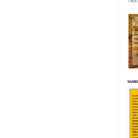
7/03
NUMER