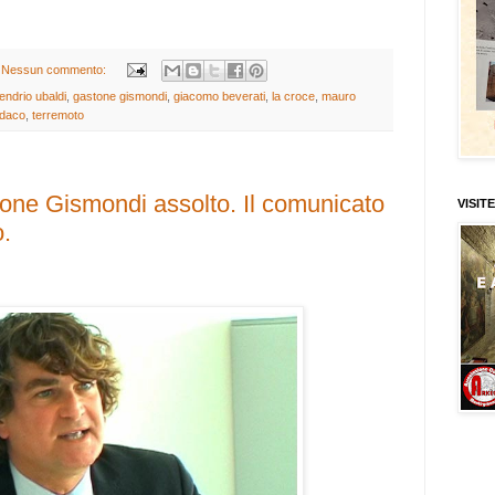
Nessun commento:
endrio ubaldi
,
gastone gismondi
,
giacomo beverati
,
la croce
,
mauro
ndaco
,
terremoto
tone Gismondi assolto. Il comunicato
VISITE
o.