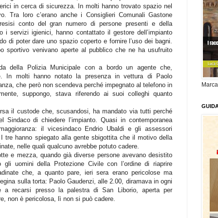
erici in cerca di sicurezza. In molti hanno trovato spazio nel
ivo. Tra loro c’erano anche i Consiglieri Comunali Gastone
esisi conto del gran numero di persone presenti e della
 i servizi igienici, hanno contattato il gestore dell’impianto
odo di poter dare uno spazio coperto e fornire l’uso dei bagni.
o sportivo venivano aperte al pubblico che ne ha usufruito
nda della Polizia Municipale con a bordo un agente che,
e. In molti hanno notato la presenza in vettura di Paolo
anza, che però non scendeva perché impegnato al telefono in
Marca
mente, suppongo, stava riferendo ai suoi colleghi quanto
GUID
rsa il custode che, scusandosi, ha mandato via tutti perché
del Sindaco di chiedere l’impianto. Quasi in contemporanea
maggioranza: il vicesindaco Endrio Ubaldi e gli assessori
tre hanno spiegato alla gente sbigottita che il motivo della
dinate, nelle quali qualcuno avrebbe potuto cadere.
otte e mezza, quando già diverse persone avevano desistito
gli uomini della Protezione Civile con l’ordine di riaprire
radinate che, a quanto pare, ieri sera erano pericolose ma
liegina sulla torta: Paolo Gaudenzi, alle 2.00, diramava in ogni
 a recarsi presso la palestra di San Liborio, aperta per
e, non è pericolosa, lì non si può cadere.