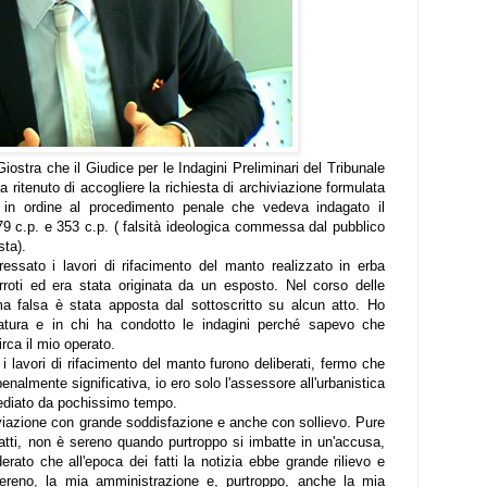
iostra che il Giudice per le Indagini Preliminari del Tribunale
 ritenuto di accogliere la richiesta di archiviazione formulata
li in ordine al procedimento penale che vedeva indagato il
. 479 c.p. e 353 c.p. ( falsità ideologica commessa dal pubblico
sta).
eressato i lavori di rifacimento del manto realizzato in erba
roti ed era stata originata da un esposto. Nel corso delle
a falsa è stata apposta dal sottoscritto su alcun atto. Ho
atura e in chi ha condotto le indagini perché sapevo che
rca il mio operato.
i lavori di rifacimento del manto furono deliberati, fermo che
enalmente significativa, io ero solo l'assessore all'urbanistica
nsediato da pochissimo tempo.
hiviazione con grande soddisfazione e anche con sollievo. Pure
fatti, non è sereno quando purtroppo si imbatte in un'accusa,
rato che all'epoca dei fatti la notizia ebbe grande rilievo e
ereno, la mia amministrazione e, purtroppo, anche la mia