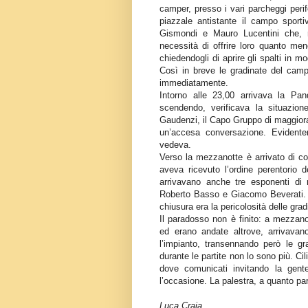
camper, presso i vari parcheggi perif
piazzale antistante il campo sport
Gismondi e Mauro Lucentini che, r
necessità di offrire loro quanto meno
chiedendogli di aprire gli spalti in m
Così in breve le gradinate del camp
immediatamente.
Intorno alle 23,00 arrivava la Pa
scendendo, verificava la situazion
Gaudenzi, il Capo Gruppo di maggior
un’accesa conversazione. Evidente
vedeva.
Verso la mezzanotte è arrivato di co
aveva ricevuto l’ordine perentorio 
arrivavano anche tre esponenti di 
Roberto Basso e Giacomo Beverati. I 
chiusura era la pericolosità delle gra
Il paradosso non è finito: a mezzan
ed erano andate altrove, arrivavano 
l’impianto, transennando però le g
durante le partite non lo sono più. Ci
dove comunicati invitando la gente
l’occasione. La palestra, a quanto par
Luca Craia