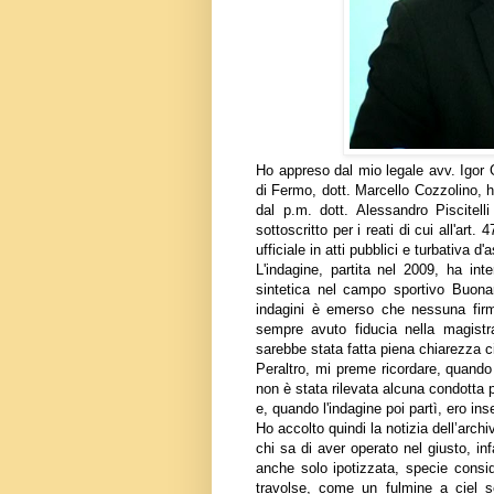
Ho appreso dal mio legale avv. Igor G
di Fermo, dott. Marcello Cozzolino, ha
dal p.m. dott. Alessandro Piscitel
sottoscritto per i reati di cui all'art
ufficiale in atti pubblici e turbativa d'a
L'indagine, partita nel 2009, ha int
sintetica nel campo sportivo Buonar
indagini è emerso che nessuna firm
sempre avuto fiducia nella magistr
sarebbe stata fatta piena chiarezza ci
Peraltro, mi preme ricordare, quando 
non è stata rilevata alcuna condotta p
e, quando l'indagine poi partì, ero i
Ho accolto quindi la notizia dell’arc
chi sa di aver operato nel giusto, in
anche solo ipotizzata, specie conside
travolse, come un fulmine a ciel s