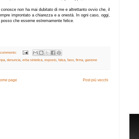
conosce non ha mai dubitato di me e altrettanto ovvio che, il
mpre improntato a chiarezza e a onestà. In ogni caso, oggi,
on posso che esserne estremamente felice.
 commento:
mpa
,
denuncia
,
erba sintetica
,
esposto
,
falsa
,
faso
,
firma
,
gastone
ome page
Post più vecchi