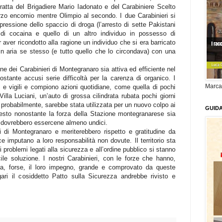
 tratta del Brigadiere Mario Iadonato e del Carabiniere Scelto
rzo encomio mentre Olimpio al secondo. I due Carabinieri si
epressione dello spaccio di droga (l’arresto di sette Pakistani
i di cocaina e quello di un altro individuo in possesso di
r aver ricondotto alla ragione un individuo che si era barricato
in aria se stesso (e tutto quello che lo circondava) con una
e dei Carabinieri di Montegranaro sia attiva ed efficiente nel
nostante accusi serie difficoltà per la carenza di organico. I
Marca
i e vigili e compiono azioni quotidiane, come quella di pochi
Villa Luciani, un’auto di grossa cilindrata rubata pochi giorni
 probabilmente, sarebbe stata utilizzata per un nuovo colpo ai
GUID
uesto nonostante la forza della Stazione montegranarese sia
e dovrebbero essercene almeno undici.
i di Montegranaro e meriterebbero rispetto e gratitudine da
ce imputano a loro responsabilità non dovute. Il territorio sta
roblemi legati alla sicurezza e all’ordine pubblico si stanno
ile soluzione. I nostri Carabinieri, con le forze che hanno,
a, forse, il loro impegno, grande e comprovato da queste
gari il cosiddetto Patto sulla Sicurezza andrebbe rivisto e