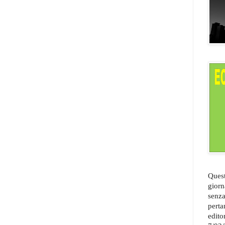
Quest
giorn
senza
perta
edito