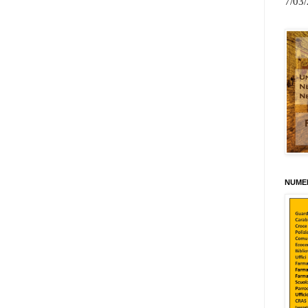
7/03
NUMER