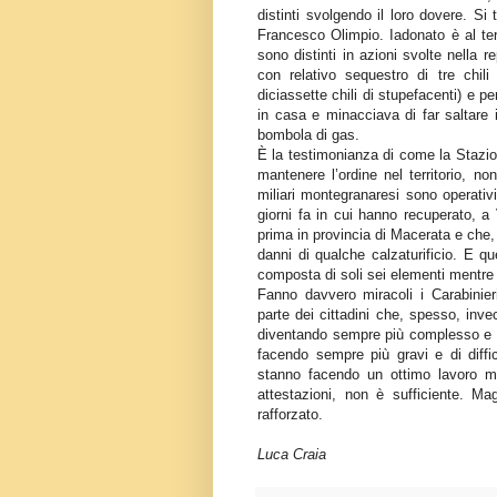
distinti svolgendo il loro dovere. Si
Francesco Olimpio. Iadonato è al te
sono distinti in azioni svolte nella r
con relativo sequestro di tre chil
diciassette chili di stupefacenti) e pe
in casa e minacciava di far saltare 
bombola di gas.
È la testimonianza di come la Stazion
mantenere l’ordine nel territorio, no
miliari montegranaresi sono operativ
giorni fa in cui hanno recuperato, a 
prima in provincia di Macerata e che,
danni di qualche calzaturificio. E q
composta di soli sei elementi mentr
Fanno davvero miracoli i Carabinier
parte dei cittadini che, spesso, inve
diventando sempre più complesso e i p
facendo sempre più gravi e di diffic
stanno facendo un ottimo lavoro m
attestazioni, non è sufficiente. Ma
rafforzato.
Luca Craia