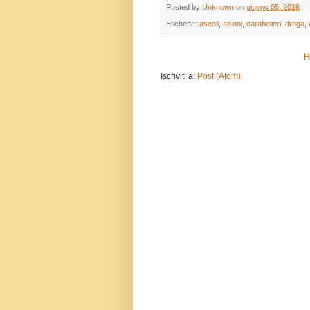
Posted by
Unknown
on
giugno 05, 2016
Etichette:
ascoli
,
azioni
,
carabinieri
,
droga
,
H
Iscriviti a:
Post (Atom)