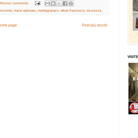
Nessun commento:
encomio
,
mario iadonato
,
montegranaro
,
olimio francesco
,
sicurezza
ome page
Post più vecchi
VISITE