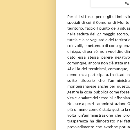
Par
Per chi si fosse perso gli ultimi svi
speciali di cui il Comune di Monte
territorio, faccio il punto della sit
nella seduta del 27 maggio scorso,
tutela e la salvaguardia del territori
coinvolti, emettendo di conseguenza 
diniego, di per sé, non vuol dire d
dato essa stessa parere negativo
comunque, ancora non c’è stata ma
Al di là dei tecnicismi, comunque, 
democrazia partecipata. La cittadin
solite tifoserie che l’amminist
montegranarese anche per questo, 
gestire la cosa pubblica come foss
vita e la salute dei cittadini infischi
Ne esce a pezzi l’amministrazione Ge
più o meno come è stata gestita l
volta un’amministrazione che pro
trasparenza ha dimostrato nei fatti
provvedimento che avrebbe potuto d