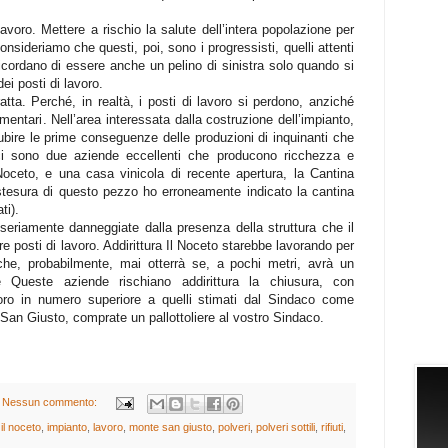
avoro. Mettere a rischio la salute dell’intera popolazione per
onsideriamo che questi, poi, sono i progressisti, quelli attenti
 ricordano di essere anche un pelino di sinistra solo quando si
i posti di lavoro.
ratta. Perché, in realtà, i posti di lavoro si perdono, anziché
mentari. Nell’area interessata dalla costruzione dell’impianto,
ubire le prime conseguenze delle produzioni di inquinanti che
 ci sono due aziende eccellenti che producono ricchezza e
Noceto, e una casa vinicola di recente apertura, la Cantina
a stesura di questo pezzo ho erroneamente indicato la cantina
ti).
eriamente danneggiate dalla presenza della struttura che il
 posti di lavoro. Addirittura Il Noceto starebbe lavorando per
 che, probabilmente, mai otterrà se, a pochi metri, avrà un
e Queste aziende rischiano addirittura la chiusura, con
voro in numero superiore a quelli stimati dal Sindaco come
San Giusto, comprate un pallottoliere al vostro Sindaco.
Nessun commento:
,
il noceto
,
impianto
,
lavoro
,
monte san giusto
,
polveri
,
polveri sottili
,
rifiuti
,