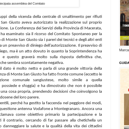
tecipata assemblea del Comitato
luppi della vicenda della centrale di smaltimento per rifiuti
 San Giusto aveva autorizzato la realizzazione sul proprio
uazione. La Conferenza dei Servizi della Provincia di Macerata,
 ha esaminato sia il ricorso del Comitato Spontaneo per la
o
di Monte San Giusto sia i pareri dei tecnici e degli altri enti
un preavviso di diniego dell’autorizzazione. Il preavviso di
Marca
iniego, ma è un atto dovuto in quanto la Soprintendenza ha
 e questo graverà molto sulla risposta definitiva che,
 che sembra scontatamente negativa.
GUID
il dato è molto netto e parla di una grande vittoria della
anza di Monte San Giusto ha fatto fronte comune (eccetto le
razione comunale sangiustese, molto simile a quella
possiede e sfoggia) e ha dimostrato che non è possibile
e una cosa propria, prendendo decisioni che coinvolgono la
andosene del loro parere.
ntili, perché ha gestito la faccenda nel peggiore dei modi,
a questione antenna Vodafone a Montegranaro. Ancora una
clamava come obiettivo primario la partecipazione e la
 il contrario, cercando di far passare alla chetichella un
anneggiare la salute e la qualità della vita dei cittadini