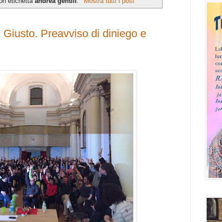
on etichetta
andrea gentili
.
Mostra tutti i post
 Giusto. Preavviso di diniego e