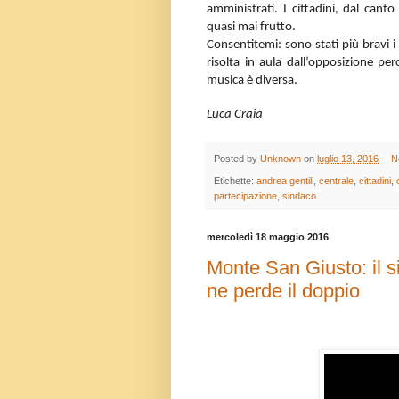
amministrati. I cittadini, dal ca
quasi mai frutto.
Consentitemi: sono stati più bravi i
risolta in aula dall’opposizione p
musica è diversa.
Luca Craia
Posted by
Unknown
on
luglio 13, 2016
N
Etichette:
andrea gentili
,
centrale
,
cittadini
,
partecipazione
,
sindaco
mercoledì 18 maggio 2016
Monte San Giusto: il s
ne perde il doppio