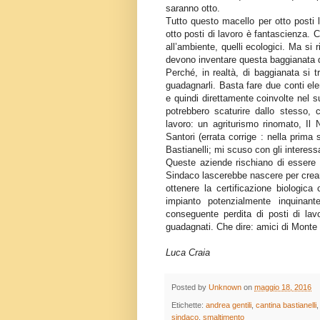
saranno otto.
Tutto questo macello per otto posti l
otto posti di lavoro è fantascienza. C
all’ambiente, quelli ecologici. Ma si
devono inventare questa baggianata de
Perché, in realtà, di baggianata si t
guadagnarli. Basta fare due conti ele
e quindi direttamente coinvolte nel s
potrebbero scaturire dallo stesso,
lavoro: un agriturismo rinomato, Il 
Santori (errata corrige : nella prim
Bastianelli; mi scuso con gli interessa
Queste aziende rischiano di essere s
Sindaco lascerebbe nascere per creare
ottenere la certificazione biologica
impianto potenzialmente inquinant
conseguente perdita di posti di la
guadagnati. Che dire: amici di Monte 
Luca Craia
Posted by
Unknown
on
maggio 18, 2016
Etichette:
andrea gentili
,
cantina bastianelli
sindaco
,
smaltimento