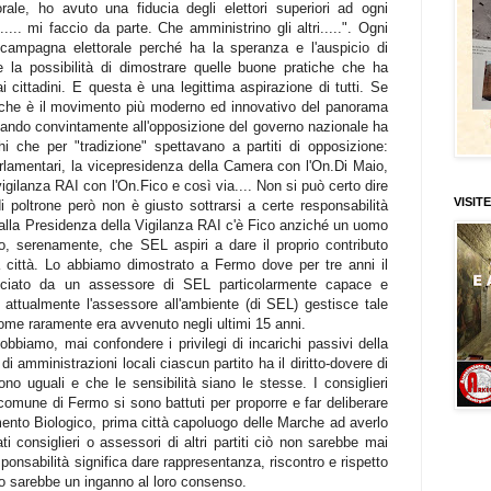
ale, ho avuto una fiducia degli elettori superiori ad ogni
..... mi faccio da parte. Che amministrino gli altri.....". Ogni
 campagna elettorale perché ha la speranza e l'auspicio di
e la possibilità di dimostrare quelle buone pratiche che ha
 cittadini. E questa è una legittima aspirazione di tutti. Se
o che è il movimento più moderno ed innovativo del panorama
stando convintamente all'opposizione del governo nazionale ha
hi che per "tradizione" spettavano a partiti di opposizione:
lamentari, la vicepresidenza della Camera con l'On.Di Maio,
gilanza RAI con l'On.Fico e così via.... Non si può certo dire
VISITE
i poltrone però non è giusto sottrarsi a certe responsabilità
lla Presidenza della Vigilanza RAI c'è Fico anziché un uomo
, serenamente, che SEL aspiri a dare il proprio contributo
a città. Lo abbiamo dimostrato a Fermo dove per tre anni il
lanciato da un assessore di SEL particolarmente capace e
attualmente l'assessore all'ambiente (di SEL) gestisce tale
e raramente era avvenuto negli ultimi 15 anni.
bbiamo, mai confondere i privilegi di incarichi passivi della
 di amministrazioni locali ciascun partito ha il diritto-dovere di
no uguali e che le sensibilità siano le stesse. I consiglieri
comune di Fermo si sono battuti per proporre e far deliberare
tamento Biologico, prima città capoluogo delle Marche ad averlo
ti consiglieri o assessori di altri partiti ciò non sarebbe mai
nsabilità significa dare rappresentanza, riscontro e rispetto
lo sarebbe un inganno al loro consenso.