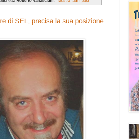
etichetta
Roberto Vallasciani
.
Mostra tutti i post
ore di SEL, precisa la sua posizione