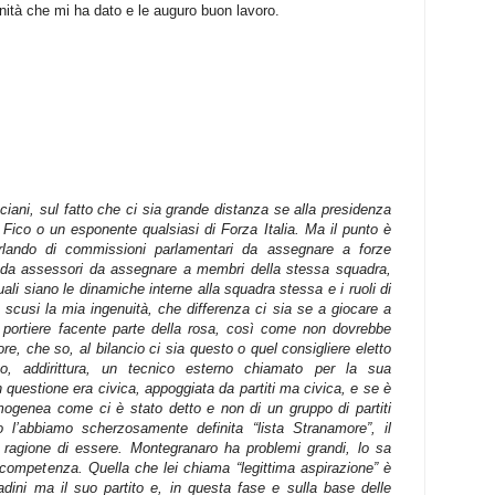
unità che mi ha dato e le auguro buon lavoro.
ciani, sul fatto che ci sia grande distanza se alla presidenza
e Fico o un esponente qualsiasi di Forza Italia. Ma il punto è
rlando di commissioni parlamentari da assegnare a forze
e da assessori da assegnare a membri della stessa squadra,
li siano le dinamiche interne alla squadra stessa e i ruoli di
scusi la mia ingenuità, che differenza ci sia se a giocare a
o portiere facente parte della rosa, così come non dovrebbe
re, che so, al bilancio ci sia questo o quel consigliere eletto
” o, addirittura, un tecnico esterno chiamato per la sua
 questione era civica, appoggiata da partiti ma civica, e se è
mogenea come ci è stato detto e non di un gruppo di partiti
’abbiamo scherzosamente definita “lista Stranamore”, il
ragione di essere. Montegranaro ha problemi grandi, lo sa
competenza. Quella che lei chiama “legittima aspirazione” è
dini ma il suo partito e, in questa fase e sulla base delle