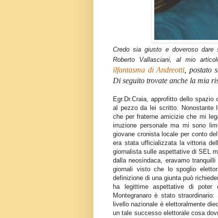
Credo sia giusto e doveroso dare 
Roberto Vallasciani, al mio artic
ilfantasma di Andreotti
, postato 
Di seguito trovate anche la mia ri
Egr.Dr.Craia, approfitto dello spazio
al pezzo da lei scritto. Nonostante 
che per fraterne amicizie che mi leg
irruzione personale ma mi sono lim
giovane cronista locale per conto del
era stata ufficializzata la vittoria 
giornalista sulle aspettative di SEL 
dalla neosindaca, eravamo tranquilli
giornali visto che lo spoglio elett
definizione di una giunta può richie
ha legittime aspettative di poter c
Montegranaro è stato straordinario:
livello nazionale è elettoralmente diec
un tale successo elettorale cosa dovr