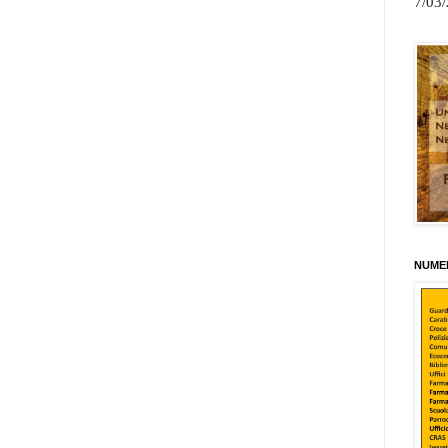
7/03
NUMER