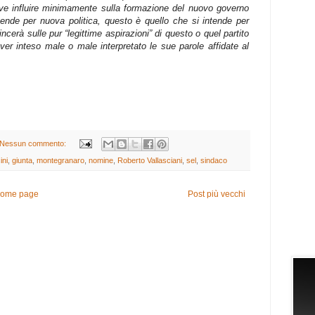
e influire minimamente sulla formazione del nuovo governo
tende per nuova politica, questo è quello che si intende per
erà sulle pur “legittime aspirazioni” di questo o quel partito
r inteso male o male interpretato le sue parole affidate al
Nessun commento:
ini
,
giunta
,
montegranaro
,
nomine
,
Roberto Vallasciani
,
sel
,
sindaco
ome page
Post più vecchi