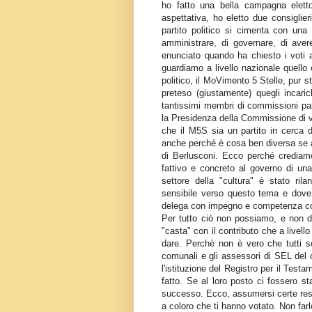
ho fatto una bella campagna elettor
aspettativa, ho eletto due consiglieri
partito politico si cimenta con una
amministrare, di governare, di aver
enunciato quando ha chiesto i voti ai
guardiamo a livello nazionale quell
politico, il MoVimento 5 Stelle, pur 
preteso (giustamente) quegli incaric
tantissimi membri di commissioni par
la Presidenza della Commissione di vi
che il M5S sia un partito in cerca d
anche perché è cosa ben diversa se a
di Berlusconi. Ecco perché crediamo
fattivo e concreto al governo di un
settore della "cultura" è stato ri
sensibile verso questo tema e dove 
delega con impegno e competenza com
Per tutto ciò non possiamo, e non do
"casta" con il contributo che a livello
dare. Perchè non è vero che tutti so
comunali e gli assessori di SEL del 
l'istituzione del Registro per il Tes
fatto. Se al loro posto ci fossero sta
successo. Ecco, assumersi certe respo
a coloro che ti hanno votato. Non far