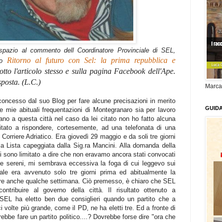
spazio al commento dell Coordinatore Provinciale di SEL,
Ritorno al futuro con Sel: la prima repubblica e
olo
sotto l'articolo stesso e sulla pagina Facebook dell'Ape.
sposta. (L.C.)
Marca
 concesso dal suo Blog per fare alcune precisazioni in merito
GUID
le mie abituali frequentazioni di Montegranaro sia per lavoro
ano a questa città nel caso da lei citato non ho fatto alcuna
itato a rispondere, cortesemente, ad una telefonata di una
 Corriere Adriatico. Era giovedì 29 maggio e da soli tre giorni
della Lista capeggiata dalla Sig.ra Mancini. Alla domanda della
mi sono limitato a dire che non eravamo ancora stati convocati
 e sereni, mi sembrava eccessiva la foga di cui leggevo sui
orale era avvenuto solo tre giorni prima ed abitualmente la
dere anche qualche settimana. Ciò premesso, è chiaro che SEL
ontribuire al governo della città. Il risultato ottenuto a
 SEL ha eletto ben due consiglieri quando un partito che a
i volte più grande, come il PD, ne ha eletti tre. Ed a fronte di
ebbe fare un partito politico....? Dovrebbe forse dire "ora che