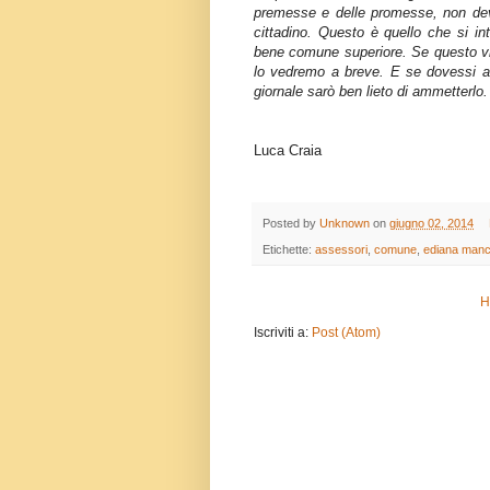
premesse e delle promesse, non dev
cittadino. Questo è quello che si in
bene comune superiore. Se questo vinc
lo vedremo a breve. E se dovessi ave
giornale sarò ben lieto di ammetterlo.
Luca Craia
Posted by
Unknown
on
giugno 02, 2014
Etichette:
assessori
,
comune
,
ediana manc
H
Iscriviti a:
Post (Atom)