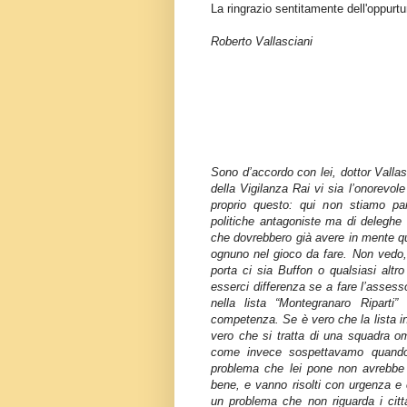
La ringrazio sentitamente dell'oppurt
Roberto Vallasciani
Sono d’accordo con lei, dottor Vallas
della Vigilanza Rai vi sia l’onorevol
proprio questo: qui non stiamo pa
politiche antagoniste ma di delegh
che dovrebbero già avere in mente qua
ognuno nel gioco da fare. Non vedo, 
porta ci sia Buffon o qualsiasi altr
esserci differenza se a fare l’assesso
nella lista “Montegranaro Riparti
competenza. Se è vero che la lista in
vero che si tratta di una squadra o
come invece sospettavamo quando l
problema che lei pone non avrebbe 
bene, e vanno risolti con urgenza e 
un problema che non riguarda i citta