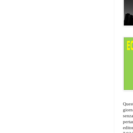
Quest
giorn
senza
perta
edito