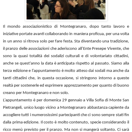
Il mondo associazionistico di Montegranaro, dopo tanto lavoro e
iniziative portate avanti collaborando in maniera proficua, per una volta
in un anno si ritrova solo per fare festa. Sta diventando una tradizione,
il pranzo delle associazioni che aderiscono all’Ente Presepe Vivente, che
sono la quasi totalità dei sodalizi culturali e di volontariato cittadini,
anche se quest'anno la data è anticipata rispetto al passato. Siamo alla
terza edizione e l’appuntamento è molto atteso dai sodali ma anche da
tanti cittadini che, in questa occasione, si stringono intorno a queste
realtà per sostenerle ed esprimere apprezzamento per quanto di buono
creano per Montegranaro e non solo.
L’appuntamento è per domenica 29 gennaio a Villa Sofia di Monte San
Pietrangeli, unico luogo vicino a Montegranaro abbastanza capiente da
accogliere tutti i numerosissimi partecipanti che ci sono sempre stati fin
dalla prima edizione. Il costo è molto contenuto, specie considerando il
ricco menù previsto per il pranzo. Ma non si mangerà soltanto. Ci sarà