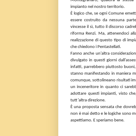
Montegranaro, qualora la stessa 
impianto nel nostro territorio.
È logico che, se ogni Comune emett
essere costruito da nessuna part
vincesse il sì, tutto il discorso cadre
riforma Renzi. Ma, attenendoci alla
realizzazione di questo tipo di imp
che chiedono i Pentastellati.
Fanno anche un’altra considerazione
divulgato in questi giorni dall’asses
infatti, parrebbero piuttosto buoni, 
stanno manifestando in maniera molto
comunque, sottolineano risultati im
un inceneritore in quanto ci sareb
adottare questi impianti, visto che, 
tutt’altra direzione.
È una proposta sensata che dovre
non è mai detto e le logiche sono mo
aspettiamo. E speriamo bene.