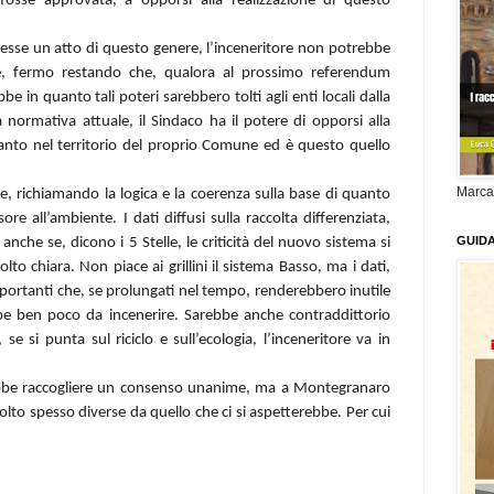
fosse approvata, a opporsi alla realizzazione di questo
esse un atto di questo genere, l’inceneritore non potrebbe
e, fermo restando che, qualora al prossimo referendum
bbe in quanto tali poteri sarebbero tolti agli enti locali dalla
 normativa attuale, il Sindaco ha il potere di opporsi alla
ianto nel territorio del proprio Comune ed è questo quello
Marca
, richiamando la logica e la coerenza sulla base di quanto
sore all’ambiente. I dati diffusi sulla raccolta differenziata,
GUID
anche se, dicono i 5 Stelle, le criticità del nuovo sistema si
 chiara. Non piace ai grillini il sistema Basso, ma i dati,
portanti che, se prolungati nel tempo, renderebbero inutile
be ben poco da incenerire. Sarebbe anche contraddittorio
se si punta sul riciclo e sull’ecologia, l’inceneritore va in
bbe raccogliere un consenso unanime, ma a Montegranaro
lto spesso diverse da quello che ci si aspetterebbe. Per cui