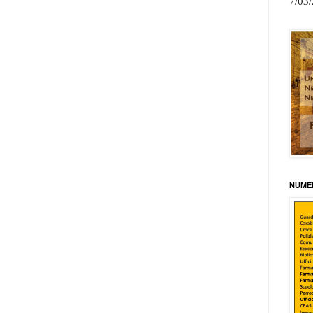
7/03
NUMER