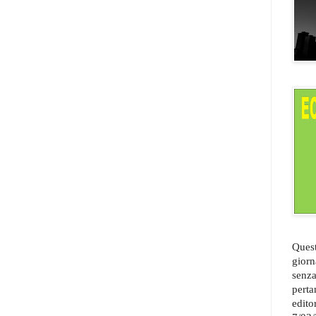
Quest
giorn
senza
perta
edito