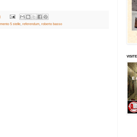
6
mento 5 stelle
,
referendum
,
roberto basso
VISITE