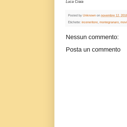
Luca Craia
Posted by
Unknown
on
novembre 12, 201
Etichette:
inceneritore
,
montegranaro
,
movi
Nessun commento:
Posta un commento