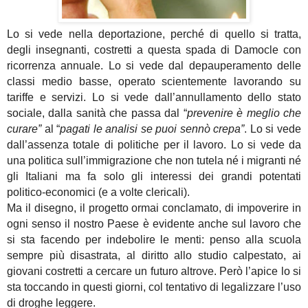
Lo si vede nella deportazione, perché di quello si tratta,
degli insegnanti, costretti a questa spada di Damocle con
ricorrenza annuale. Lo si vede dal depauperamento delle
classi medio basse, operato scientemente lavorando su
tariffe e servizi. Lo si vede dall’annullamento dello stato
sociale, dalla sanità che passa dal “
prevenire è meglio che
curare”
al “
pagati le analisi se puoi sennò crepa”
. Lo si vede
dall’assenza totale di politiche per il lavoro. Lo si vede da
una politica sull’immigrazione che non tutela né i migranti né
gli Italiani ma fa solo gli interessi dei grandi potentati
politico-economici (e a volte clericali).
Ma il disegno, il progetto ormai conclamato, di impoverire in
ogni senso il nostro Paese è evidente anche sul lavoro che
si sta facendo per indebolire le menti: penso alla scuola
sempre più disastrata, al diritto allo studio calpestato, ai
giovani costretti a cercare un futuro altrove. Però l’apice lo si
sta toccando in questi giorni, col tentativo di legalizzare l’uso
di droghe leggere.