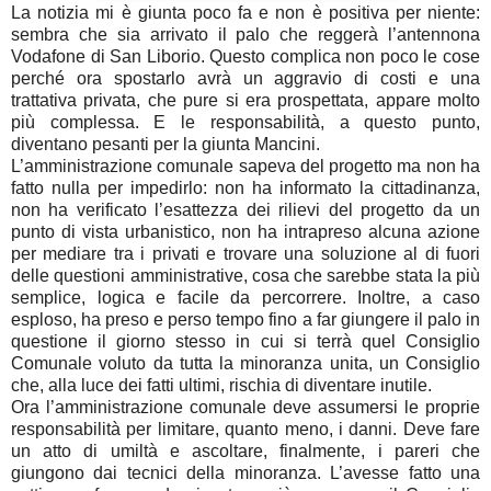
La notizia mi è giunta poco fa e non è positiva per niente:
sembra che sia arrivato il palo che reggerà l’antennona
Vodafone di San Liborio. Questo complica non poco le cose
perché ora spostarlo avrà un aggravio di costi e una
trattativa privata, che pure si era prospettata, appare molto
più complessa. E le responsabilità, a questo punto,
diventano pesanti per la giunta Mancini.
L’amministrazione comunale sapeva del progetto ma non ha
fatto nulla per impedirlo: non ha informato la cittadinanza,
non ha verificato l’esattezza dei rilievi del progetto da un
punto di vista urbanistico, non ha intrapreso alcuna azione
per mediare tra i privati e trovare una soluzione al di fuori
delle questioni amministrative, cosa che sarebbe stata la più
semplice, logica e facile da percorrere. Inoltre, a caso
esploso, ha preso e perso tempo fino a far giungere il palo in
questione il giorno stesso in cui si terrà quel Consiglio
Comunale voluto da tutta la minoranza unita, un Consiglio
che, alla luce dei fatti ultimi, rischia di diventare inutile.
Ora l’amministrazione comunale deve assumersi le proprie
responsabilità per limitare, quanto meno, i danni. Deve fare
un atto di umiltà e ascoltare, finalmente, i pareri che
giungono dai tecnici della minoranza. L’avesse fatto una