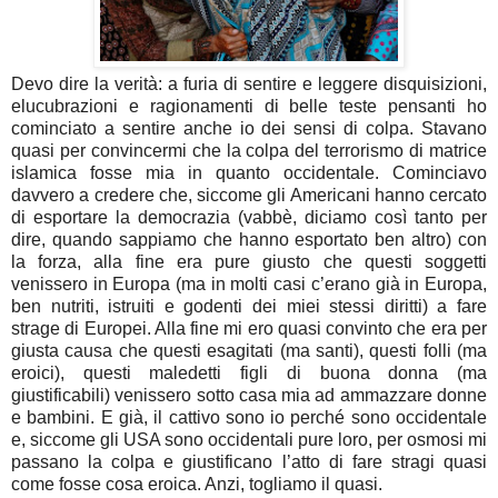
Devo dire la verità: a furia di sentire e leggere disquisizioni,
elucubrazioni e ragionamenti di belle teste pensanti ho
cominciato a sentire anche io dei sensi di colpa. Stavano
quasi per convincermi che la colpa del terrorismo di matrice
islamica fosse mia in quanto occidentale. Cominciavo
davvero a credere che, siccome gli Americani hanno cercato
di esportare la democrazia (vabbè, diciamo così tanto per
dire, quando sappiamo che hanno esportato ben altro) con
la forza, alla fine era pure giusto che questi soggetti
venissero in Europa (ma in molti casi c’erano già in Europa,
ben nutriti, istruiti e godenti dei miei stessi diritti) a fare
strage di Europei. Alla fine mi ero quasi convinto che era per
giusta causa che questi esagitati (ma santi), questi folli (ma
eroici), questi maledetti figli di buona donna (ma
giustificabili) venissero sotto casa mia ad ammazzare donne
e bambini. E già, il cattivo sono io perché sono occidentale
e, siccome gli USA sono occidentali pure loro, per osmosi mi
passano la colpa e giustificano l’atto di fare stragi quasi
come fosse cosa eroica. Anzi, togliamo il quasi.