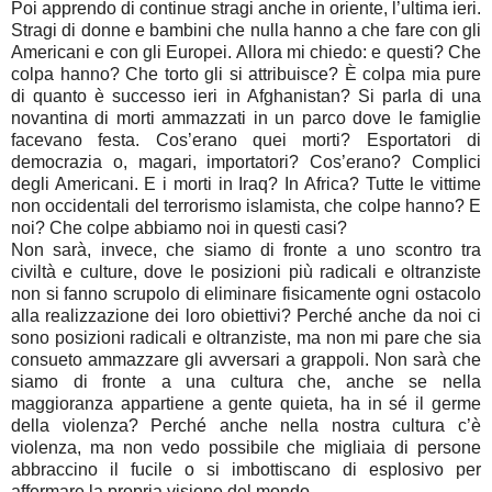
Poi apprendo di continue stragi anche in oriente, l’ultima ieri.
Stragi di donne e bambini che nulla hanno a che fare con gli
Americani e con gli Europei. Allora mi chiedo: e questi? Che
colpa hanno? Che torto gli si attribuisce? È colpa mia pure
di quanto è successo ieri in Afghanistan? Si parla di una
novantina di morti ammazzati in un parco dove le famiglie
facevano festa. Cos’erano quei morti? Esportatori di
democrazia o, magari, importatori? Cos’erano? Complici
degli Americani. E i morti in Iraq? In Africa? Tutte le vittime
non occidentali del terrorismo islamista, che colpe hanno? E
noi? Che colpe abbiamo noi in questi casi?
Non sarà, invece, che siamo di fronte a uno scontro tra
civiltà e culture, dove le posizioni più radicali e oltranziste
non si fanno scrupolo di eliminare fisicamente ogni ostacolo
alla realizzazione dei loro obiettivi? Perché anche da noi ci
sono posizioni radicali e oltranziste, ma non mi pare che sia
consueto ammazzare gli avversari a grappoli. Non sarà che
siamo di fronte a una cultura che, anche se nella
maggioranza appartiene a gente quieta, ha in sé il germe
della violenza? Perché anche nella nostra cultura c’è
violenza, ma non vedo possibile che migliaia di persone
abbraccino il fucile o si imbottiscano di esplosivo per
affermare la propria visione del mondo.