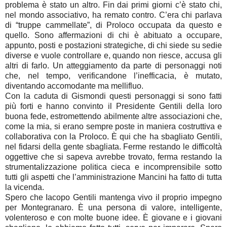
problema è stato un altro. Fin dai primi giorni c’è stato chi,
nel mondo associativo, ha remato contro. C’era chi parlava
di “truppe cammellate”, di Proloco occupata da questo e
quello. Sono affermazioni di chi è abituato a occupare,
appunto, posti e postazioni strategiche, di chi siede su sedie
diverse e vuole controllare e, quando non riesce, accusa gli
altri di farlo. Un atteggiamento da parte di personaggi noti
che, nel tempo, verificandone l’inefficacia, è mutato,
diventando accomodante ma mellifluo.
Con la caduta di Gismondi questi personaggi si sono fatti
più forti e hanno convinto il Presidente Gentili della loro
buona fede, estromettendo abilmente altre associazioni che,
come la mia, si erano sempre poste in maniera costruttiva e
collaborativa con la Proloco. È qui che ha sbagliato Gentili,
nel fidarsi della gente sbagliata. Ferme restando le difficoltà
oggettive che si sapeva avrebbe trovato, ferma restando la
strumentalizzazione politica cieca e incomprensibile sotto
tutti gli aspetti che l’amministrazione Mancini ha fatto di tutta
la vicenda.
Spero che Iacopo Gentili mantenga vivo il proprio impegno
per Montegranaro. È una persona di valore, intelligente,
volenteroso e con molte buone idee. È giovane e i giovani