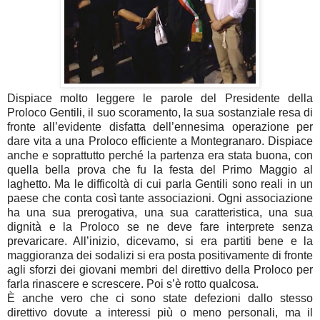
Dispiace molto leggere le parole del Presidente della
Proloco Gentili, il suo scoramento, la sua sostanziale resa di
fronte all’evidente disfatta dell’ennesima operazione per
dare vita a una Proloco efficiente a Montegranaro. Dispiace
anche e soprattutto perché la partenza era stata buona, con
quella bella prova che fu la festa del Primo Maggio al
laghetto. Ma le difficoltà di cui parla Gentili sono reali in un
paese che conta così tante associazioni. Ogni associazione
ha una sua prerogativa, una sua caratteristica, una sua
dignità e la Proloco se ne deve fare interprete senza
prevaricare. All’inizio, dicevamo, si era partiti bene e la
maggioranza dei sodalizi si era posta positivamente di fronte
agli sforzi dei giovani membri del direttivo della Proloco per
farla rinascere e screscere. Poi s’è rotto qualcosa.
È anche vero che ci sono state defezioni dallo stesso
direttivo dovute a interessi più o meno personali, ma il