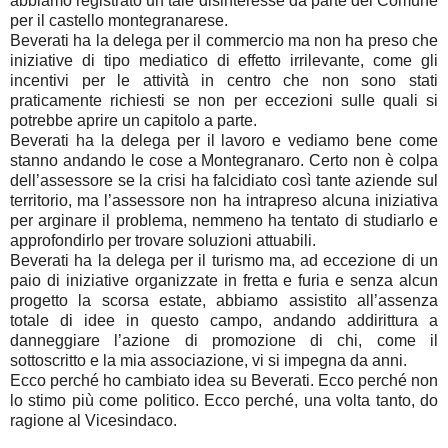
abbiamo registrato un tale disinteresse da parte del Comune
per il castello montegranarese.
Beverati ha la delega per il commercio ma non ha preso che
iniziative di tipo mediatico di effetto irrilevante, come gli
incentivi per le attività in centro che non sono stati
praticamente richiesti se non per eccezioni sulle quali si
potrebbe aprire un capitolo a parte.
Beverati ha la delega per il lavoro e vediamo bene come
stanno andando le cose a Montegranaro. Certo non è colpa
dell’assessore se la crisi ha falcidiato così tante aziende sul
territorio, ma l’assessore non ha intrapreso alcuna iniziativa
per arginare il problema, nemmeno ha tentato di studiarlo e
approfondirlo per trovare soluzioni attuabili.
Beverati ha la delega per il turismo ma, ad eccezione di un
paio di iniziative organizzate in fretta e furia e senza alcun
progetto la scorsa estate, abbiamo assistito all’assenza
totale di idee in questo campo, andando addirittura a
danneggiare l’azione di promozione di chi, come il
sottoscritto e la mia associazione, vi si impegna da anni.
Ecco perché ho cambiato idea su Beverati. Ecco perché non
lo stimo più come politico. Ecco perché, una volta tanto, do
ragione al Vicesindaco.