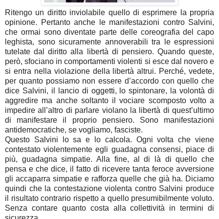
Ritengo un diritto inviolabile quello di esprimere la propria
opinione. Pertanto anche le manifestazioni contro Salvini,
che ormai sono diventate parte delle coreografia del capo
leghista, sono sicuramente annoverabili tra le espressioni
tutelate dal diritto alla libertà di pensiero. Quando queste,
però, sfociano in comportamenti violenti si esce dal novero e
si entra nella violazione della libertà altrui. Perché, vedete,
per quanto possiamo non essere d’accordo con quello che
dice Salvini, il lancio di oggetti, lo spintonare, la volontà di
aggredire ma anche soltanto il vociare scomposto volto a
impedire all’altro di parlare violano la libertà di quest’ultimo
di manifestare il proprio pensiero. Sono manifestazioni
antidemocratiche, se vogliamo, fasciste.
Questo Salvini lo sa e lo calcola. Ogni volta che viene
contestato violentemente egli guadagna consensi, piace di
più, guadagna simpatie. Alla fine, al di là di quello che
pensa e che dice, il fatto di ricevere tanta feroce avversione
gli accaparra simpatie e rafforza quelle che già ha. Diciamo
quindi che la contestazione violenta contro Salvini produce
il risultato contrario rispetto a quello presumibilmente voluto.
Senza contare quanto costa alla collettività in termini di
sicurezza.