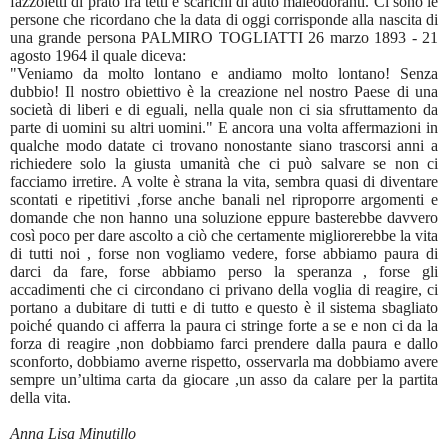
fazzoletti di prato fra tetti e scarichi di auto maleodoranti. Ci sono le
persone che ricordano che la data di oggi corrisponde alla nascita di
una grande persona PALMIRO TOGLIATTI 26 marzo 1893 - 21
agosto 1964 il quale diceva:
"Veniamo da molto lontano e andiamo molto lontano! Senza
dubbio! Il nostro obiettivo è la creazione nel nostro Paese di una
società di liberi e di eguali, nella quale non ci sia sfruttamento da
parte di uomini su altri uomini." E ancora una volta affermazioni in
qualche modo datate ci trovano nonostante siano trascorsi anni a
richiedere solo la giusta umanità che ci può salvare se non ci
facciamo irretire. A volte è strana la vita, sembra quasi di diventare
scontati e ripetitivi ,forse anche banali nel riproporre argomenti e
domande che non hanno una soluzione eppure basterebbe davvero
così poco per dare ascolto a ciò che certamente migliorerebbe la vita
di tutti noi , forse non vogliamo vedere, forse abbiamo paura di
darci da fare, forse abbiamo perso la speranza , forse gli
accadimenti che ci circondano ci privano della voglia di reagire, ci
portano a dubitare di tutti e di tutto e questo è il sistema sbagliato
poiché quando ci afferra la paura ci stringe forte a se e non ci da la
forza di reagire ,non dobbiamo farci prendere dalla paura e dallo
sconforto, dobbiamo averne rispetto, osservarla ma dobbiamo avere
sempre un’ultima carta da giocare ,un asso da calare per la partita
della vita.
Anna Lisa Minutillo