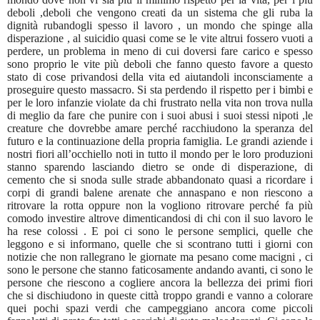
deboli ,deboli che vengono creati da un sistema che gli ruba la
dignità rubandogli spesso il lavoro , un mondo che spinge alla
disperazione , al suicidio quasi come se le vite altrui fossero vuoti a
perdere, un problema in meno di cui doversi fare carico e spesso
sono proprio le vite più deboli che fanno questo favore a questo
stato di cose privandosi della vita ed aiutandoli inconsciamente a
proseguire questo massacro. Si sta perdendo il rispetto per i bimbi e
per le loro infanzie violate da chi frustrato nella vita non trova nulla
di meglio da fare che punire con i suoi abusi i suoi stessi nipoti ,le
creature che dovrebbe amare perché racchiudono la speranza del
futuro e la continuazione della propria famiglia. Le grandi aziende i
nostri fiori all’occhiello noti in tutto il mondo per le loro produzioni
stanno sparendo lasciando dietro se onde di disperazione, di
cemento che si snoda sulle strade abbandonato quasi a ricordare i
corpi di grandi balene arenate che annaspano e non riescono a
ritrovare la rotta oppure non la vogliono ritrovare perché fa più
comodo investire altrove dimenticandosi di chi con il suo lavoro le
ha rese colossi . E poi ci sono le persone semplici, quelle che
leggono e si informano, quelle che si scontrano tutti i giorni con
notizie che non rallegrano le giornate ma pesano come macigni , ci
sono le persone che stanno faticosamente andando avanti, ci sono le
persone che riescono a cogliere ancora la bellezza dei primi fiori
che si dischiudono in queste città troppo grandi e vanno a colorare
quei pochi spazi verdi che campeggiano ancora come piccoli