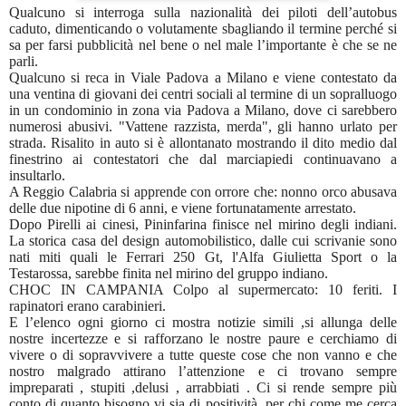
Qualcuno si interroga sulla nazionalità dei piloti dell’autobus
caduto, dimenticando o volutamente sbagliando il termine perché si
sa per farsi pubblicità nel bene o nel male l’importante è che se ne
parli.
Qualcuno si reca in Viale Padova a Milano e viene contestato da
una ventina di giovani dei centri sociali al termine di un sopralluogo
in un condominio in zona via Padova a Milano, dove ci sarebbero
numerosi abusivi. "Vattene razzista, merda", gli hanno urlato per
strada. Risalito in auto si è allontanato mostrando il dito medio dal
finestrino ai contestatori che dal marciapiedi continuavano a
insultarlo.
A Reggio Calabria si apprende con orrore che: nonno orco abusava
delle due nipotine di 6 anni, e viene fortunatamente arrestato.
Dopo Pirelli ai cinesi, Pininfarina finisce nel mirino degli indiani.
La storica casa del design automobilistico, dalle cui scrivanie sono
nati miti quali le Ferrari 250 Gt, l'Alfa Giulietta Sport o la
Testarossa, sarebbe finita nel mirino del gruppo indiano.
CHOC IN CAMPANIA Colpo al supermercato: 10 feriti. I
rapinatori erano carabinieri.
E l’elenco ogni giorno ci mostra notizie simili ,si allunga delle
nostre incertezze e si rafforzano le nostre paure e cerchiamo di
vivere o di sopravvivere a tutte queste cose che non vanno e che
nostro malgrado attirano l’attenzione e ci trovano sempre
impreparati , stupiti ,delusi , arrabbiati . Ci si rende sempre più
conto di quanto bisogno vi sia di positività, per chi come me cerca