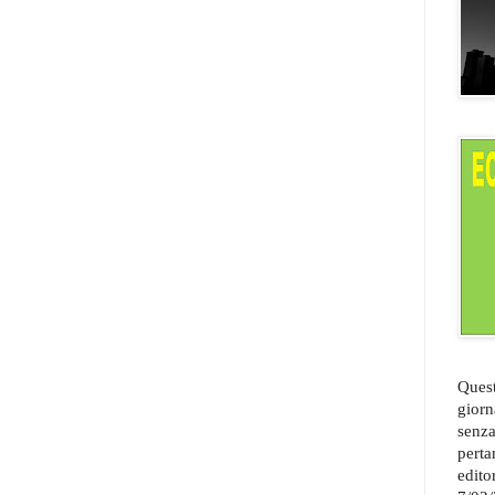
Quest
giorn
senza
perta
edito