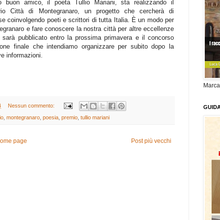
o buon amico, il poeta Tullio Mariani, sta realizzando il
rio Città di Montegranaro, un progetto che cercherà di
e coinvolgendo poeti e scrittori di tutta Italia. È un modo per
ntegranaro e fare conoscere la nostra città per altre eccellenze
o sarà pubblicato entro la prossima primavera e il concorso
one finale che intendiamo organizzare per subito dopo la
e informazioni.
Marca
4
Nessun commento:
GUID
io
,
montegranaro
,
poesia
,
premio
,
tullio mariani
ome page
Post più vecchi