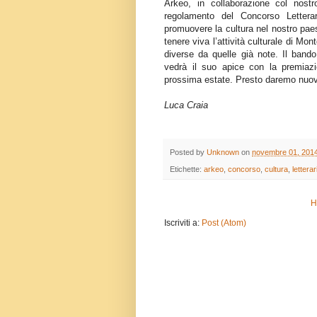
Arkeo, in collaborazione col nostr
regolamento del Concorso Lettera
promuovere la cultura nel nostro paes
tenere viva l’attività culturale di Mo
diverse da quelle già note. Il band
vedrà il suo apice con la premiazi
prossima estate. Presto daremo nuov
Luca Craia
Posted by
Unknown
on
novembre 01, 201
Etichette:
arkeo
,
concorso
,
cultura
,
letterar
H
Iscriviti a:
Post (Atom)