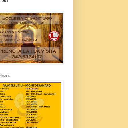
/2001
I UTILI