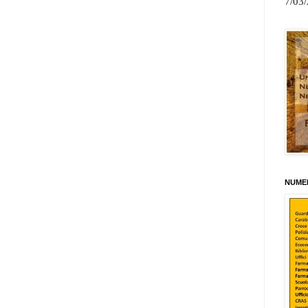
7/03
NUMER