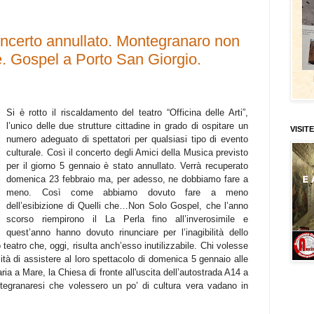
oncerto annullato. Montegranaro non
le. Gospel a Porto San Giorgio.
Si è rotto il riscaldamento del teatro “Officina delle Arti”,
l’unico delle due strutture cittadine in grado di ospitare un
VISITE
numero adeguato di spettatori per qualsiasi tipo di evento
culturale. Così il concerto degli Amici della Musica previsto
per il giorno 5 gennaio è stato annullato. Verrà recuperato
domenica 23 febbraio ma, per adesso, ne dobbiamo fare a
meno. Così come abbiamo dovuto fare a meno
dell’esibizione di Quelli che…Non Solo Gospel, che l’anno
scorso riempirono il La Perla fino all’inverosimile e
quest’anno hanno dovuto rinunciare per l’inagibilità dello
 teatro che, oggi, risulta anch’esso inutilizzabile. Chi volesse
ilità di assistere al loro spettacolo di domenica 5 gennaio alle
ia a Mare, la Chiesa di fronte all'uscita dell’autostrada A14 a
egranaresi che volessero un po’ di cultura vera vadano in