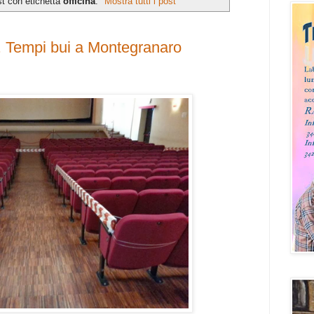
st con etichetta
officina
.
Mostra tutti i post
. Tempi bui a Montegranaro