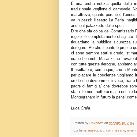
È una brutta notizia quella della 
tradizionale veglione di carnevale. No
ma altrove, quanto perché è l’ennesi
va in pezzi: il teatro La Perla inagibil
anche il palazzetto dello sport.
Dire che sia colpa del Commissario Pref
regole, è completamente sbagliato. 
riguardano la pubblica sicurezza su
derogare. Perché il punto è proprio q
ci sono sempre stati e credo, stiman
erano ben noti. Ma anziché trovare d
con tutte queste deroghe, abbiamo an
Il risultato è, comunque, che a Mont
per placare le coscienze vogliamo i
credo che dovremmo, invece, trarre l
padre di famiglia” che dovrebbe sorr
stata. Io non metterei mai a rischio 
Montegranaro in futuro la pensi com
Luca Craia
Posted by
Unknown
on
gennaio 18, 2014
Etichette:
agesci
,
arti
,
commissario
,
ianieri