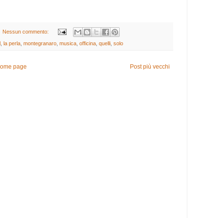
Nessun commento:
l
,
la perla
,
montegranaro
,
musica
,
officina
,
quelli
,
solo
ome page
Post più vecchi