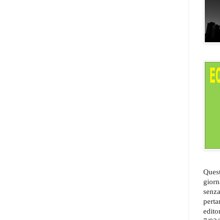
Quest
giorn
senza
perta
edito