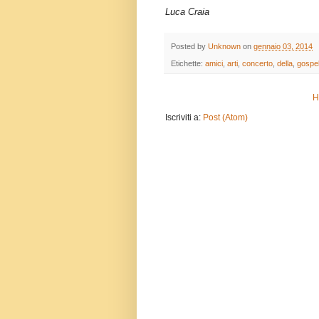
Luca Craia
Posted by
Unknown
on
gennaio 03, 2014
Etichette:
amici
,
arti
,
concerto
,
della
,
gospe
H
Iscriviti a:
Post (Atom)