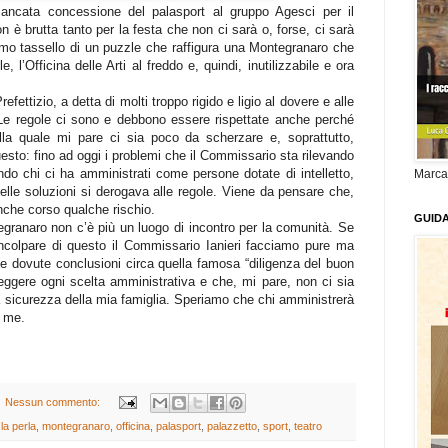
mancata concessione del palasport al gruppo Agesci per il
n è brutta tanto per la festa che non ci sarà o, forse, ci sarà
mo tassello di un puzzle che raffigura una Montegranaro che
e, l’Officina delle Arti al freddo e, quindi, inutilizzabile e ora
ettizio, a detta di molti troppo rigido e ligio al dovere e alle
Le regole ci sono e debbono essere rispettate anche perché
lla quale mi pare ci sia poco da scherzare e, soprattutto,
uesto: fino ad oggi i problemi che il Commissario sta rilevando
do chi ci ha amministrati come persone dotate di intelletto,
Marca
elle soluzioni si derogava alle regole. Viene da pensare che,
che corso qualche rischio.
GUID
egranaro non c’è più un luogo di incontro per la comunità. Se
ncolpare di questo il Commissario Ianieri facciamo pure ma
e dovute conclusioni circa quella famosa “diligenza del buon
eggere ogni scelta amministrativa e che, mi pare, non ci sia
la sicurezza della mia famiglia. Speriamo che chi amministrerà
e me.
Nessun commento:
,
la perla
,
montegranaro
,
officina
,
palasport
,
palazzetto
,
sport
,
teatro