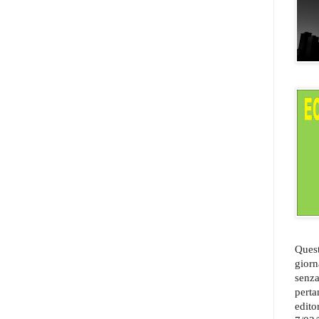
Quest
giorn
senza
perta
edito