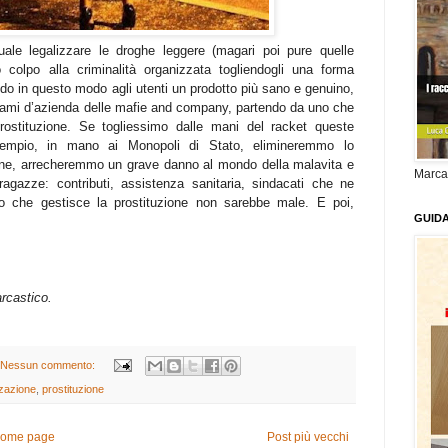
uale legalizzare le droghe leggere (magari poi pure quelle
 colpo alla criminalità organizzata togliendogli una forma
do in questo modo agli utenti un prodotto più sano e genuino,
ri rami d’azienda delle mafie and company, partendo da uno che
rostituzione. Se togliessimo dalle mani del racket queste
empio, in mano ai Monopoli di Stato, elimineremmo lo
zione, arrecheremmo un grave danno al mondo della malavita e
Marca
gazze: contributi, assistenza sanitaria, sindacati che ne
 Stato che gestisce la prostituzione non sarebbe male. E poi,
GUID
sarcastico.
Nessun commento:
zzazione
,
prostituzione
ome page
Post più vecchi