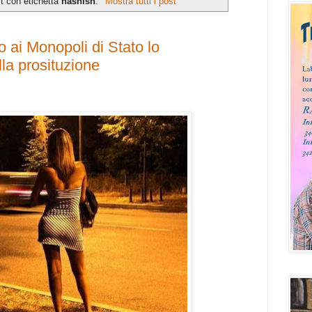
t con etichetta
hashish
.
Mostra tutti i post
 ai Monopoli di Stato lo
lla prosituzione