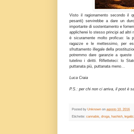
Visto il ragionamento secondo il q
pesanti) servirebbe a dare un duro
importante di sostentamento e fornen
applicherei lo stesso principi ad alt
è sicuramente molto proficuo: la p
ragazze e le mettessimo, per es
sfruttamento illegale della prostitu
potremmo dare garanzie a queste ra
tutelino i diritti. Rifletteteci: lo
puttanata più, puttanata meno…
Luca Craia
P.S.: per chi non ci arriva, il post è 
Posted by
Unknown
on
agosto 10, 2016
Etichette:
cannabis
,
droga
,
hashish
,
legali
H