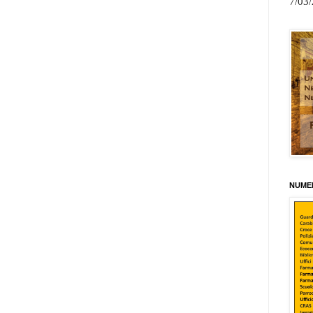
7/03
NUMER