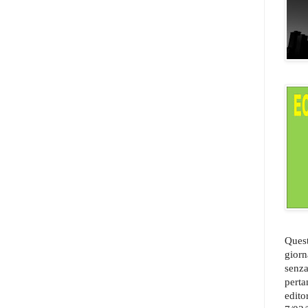
Quest
giorn
senza
perta
edito