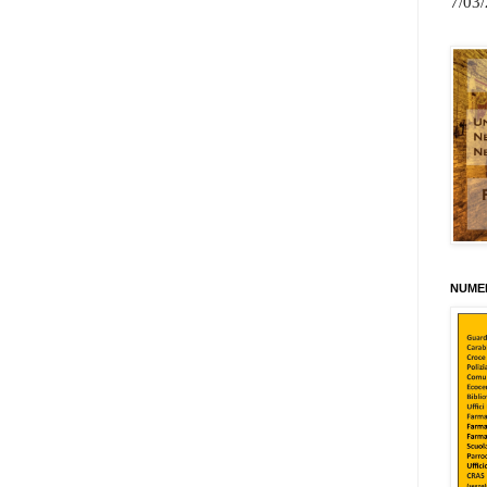
7/03
NUMER