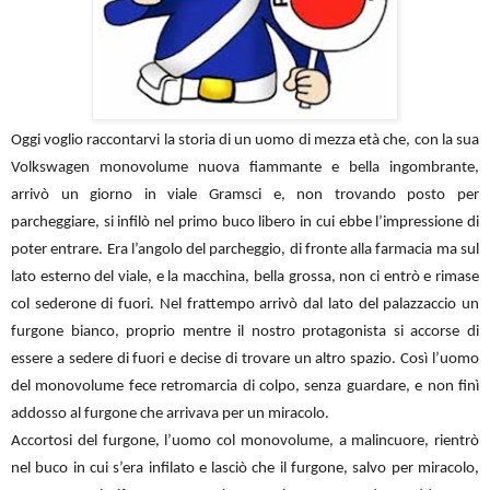
Oggi voglio raccontarvi la storia di un uomo di mezza età che, con la sua
Volkswagen monovolume nuova fiammante e bella ingombrante,
arrivò un giorno in viale Gramsci e, non trovando posto per
parcheggiare, si infilò nel primo buco libero in cui ebbe l’impressione di
poter entrare. Era l’angolo del parcheggio, di fronte alla farmacia ma sul
lato esterno del viale, e la macchina, bella grossa, non ci entrò e rimase
col sederone di fuori. Nel frattempo arrivò dal lato del palazzaccio un
furgone bianco, proprio mentre il nostro protagonista si accorse di
essere a sedere di fuori e decise di trovare un altro spazio. Così l’uomo
del monovolume fece retromarcia di colpo, senza guardare, e non finì
addosso al furgone che arrivava per un miracolo.
Accortosi del furgone, l’uomo col monovolume, a malincuore, rientrò
nel buco in cui s’era infilato e lasciò che il furgone, salvo per miracolo,