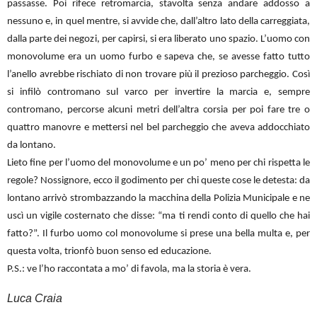
passasse. Poi rifece retromarcia, stavolta senza andare addosso a
nessuno e, in quel mentre, si avvide che, dall’altro lato della carreggiata,
dalla parte dei negozi, per capirsi, si era liberato uno spazio. L’uomo con
monovolume era un uomo furbo e sapeva che, se avesse fatto tutto
l’anello avrebbe rischiato di non trovare più il prezioso parcheggio. Così
si infilò contromano sul varco per invertire la marcia e, sempre
contromano, percorse alcuni metri dell’altra corsia per poi fare tre o
quattro manovre e mettersi nel bel parcheggio che aveva addocchiato
da lontano.
Lieto fine per l’uomo del monovolume e un po’ meno per chi rispetta le
regole? Nossignore, ecco il godimento per chi queste cose le detesta: da
lontano arrivò strombazzando la macchina della Polizia Municipale e ne
uscì un vigile costernato che disse: “ma ti rendi conto di quello che hai
fatto?”. Il furbo uomo col monovolume si prese una bella multa e, per
questa volta, trionfò buon senso ed educazione.
P.S.: ve l’ho raccontata a mo’ di favola, ma la storia è vera.
Luca Craia