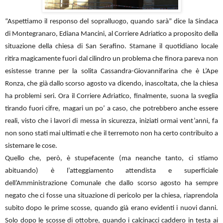
“Aspettiamo il responso del sopralluogo, quando sarà” dice la Sindaca
di Montegranaro, Ediana Mancini, al Corriere Adriatico a proposito della
situazione della chiesa di San Serafino. Stamane il quotidiano locale
ritira magicamente fuori dal cilindro un problema che finora pareva non
esistesse tranne per la solita Cassandra-Giovannifarina che è L’Ape
Ronza, che già dallo scorso agosto va dicendo, inascoltata, che la chiesa
ha problemi seri. Ora il Corriere Adriatico, finalmente, suona la sveglia
tirando fuori cifre, magari un po’ a caso, che potrebbero anche essere
reali, visto che i lavori di messa in sicurezza, iniziati ormai vent’anni, fa
non sono stati mai ultimati e che il terremoto non ha certo contribuito a
sistemare le cose.
Quello che, però, è stupefacente (ma neanche tanto, ci stiamo
abituando) è l’atteggiamento attendista e superficiale
dell’Amministrazione Comunale che dallo scorso agosto ha sempre
negato che ci fosse una situazione di pericolo per la chiesa, riaprendola
subito dopo le prime scosse, quando già erano evidenti i nuovi danni.
Solo dopo le scosse di ottobre, quando i calcinacci caddero in testa ai