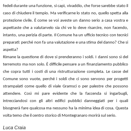
fedeli durante una funzione, si capì, vivaddio, che forse sarebbe stato il
caso di chiudere il tempio. Ma verificarne lo stato no, quello spetta alla
protezione civile. È come se voi aveste un danno serio a casa vostra e
aspettaste che a valutarvelo sia chi ve lo deve risarcire, non facendo,
intanto, una perizia di parte. Il Comune ha un ufficio tecnico con tecnici
preparati: perché non fa una valutazione e una stima del danno? Che si
aspetta?
Rimane la questione di dove si prenderanno i soldi. I danni sono sì del
terremoto ma non solo. È difficile pensare a un finanziamento pubblico
che copra tutti i costi di una ristrutturazione completa. Le casse del
Comune sono vuote, perché i soldi che ci sono servono per progetti
strampalati come quello di viale Gramsci o per palestre che possono
attendere. Così mi pare evidente che la faccenda si ingarbugli,
intrecciandosi con gli altri edifici pubblici danneggiati per i quali
bisognerà fare qualcosa ma nessuno ha la minima idea di cosa. Questa
volta temo che il centro storico di Montegranaro morirà sul serio.
Luca Craia