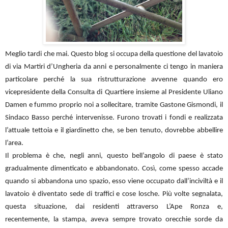
Meglio tardi che mai. Questo blog si occupa della questione del lavatoio
di via Martiri d’Ungheria da anni e personalmente ci tengo in maniera
particolare perché la sua ristrutturazione avvenne quando ero
vicepresidente della Consulta di Quartiere insieme al Presidente Uliano
Damen e fummo proprio noi a sollecitare, tramite Gastone Gismondi, il
Sindaco Basso perché intervenisse. Furono trovati i fondi e realizzata
l’attuale tettoia e il giardinetto che, se ben tenuto, dovrebbe abbellire
l’area.
Il problema è che, negli anni, questo bell’angolo di paese è stato
gradualmente dimenticato e abbandonato. Così, come spesso accade
quando si abbandona uno spazio, esso viene occupato dall’inciviltà e il
lavatoio è diventato sede di traffici e cose losche. Più volte segnalata,
questa situazione, dai residenti attraverso L’Ape Ronza e,
recentemente, la stampa, aveva sempre trovato orecchie sorde da