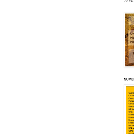
7/03
NUMER