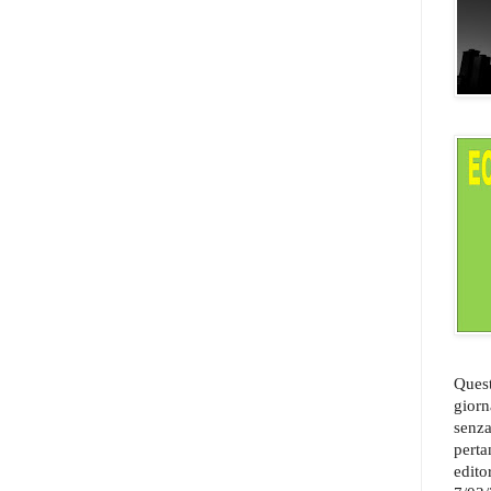
Quest
giorn
senza
perta
edito