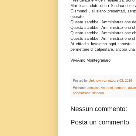
Presidenza e Vice Presidenza, sono 
Mai è accaduto che i Sindaci delle 
Gismondi , si siano presentati, senza
operato.
Questa sarebbe l’Amministrazione de
Questa sarebbe l’Amministrazione ch
Questa sarebbe l’Amministrazione che
Questo sarebbe l’Amministrazione che
Ai cittadini lasciamo ogni risposta 
permettere di calpestare, ancora una v
ViviAmo Montegranaro
Posted by
Unknown
on
ottobre 03, 2016
Etichette:
annalina zincarini
,
comune
,
edian
opposizione
,
sindaco
Nessun commento:
Posta un commento