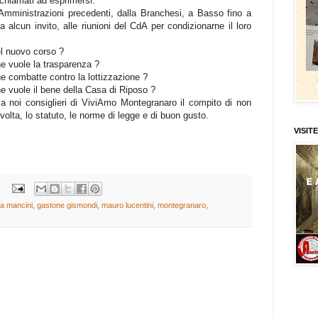
chiamati ad esprimersi.
Amministrazioni precedenti, dalla Branchesi, a Basso fino a
 alcun invito, alle riunioni del CdA per condizionarne il loro
l nuovo corso ?
e vuole la trasparenza ?
 combatte contro la lottizzazione ?
 vuole il bene della Casa di Riposo ?
: a noi consiglieri di ViviAmo Montegranaro il compito di non
olta, lo statuto, le norme di legge e di buon gusto.
VISITE
a mancini
,
gastone gismondi
,
mauro lucentini
,
montegranaro
,