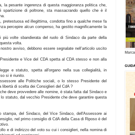
, la pesante ingerenza di questa maggioranza politica che,
i spartizione di poltrone, sta massacrando quello che è il
ina.
a, pretestuosa ed illegittima, condotta fino a qualche mese fa
enza percepire alcun compenso, ha gestito magnificamente la
i più volte sbandierata del ruolo di Sindaco da parte della
questa volta.
ostro avviso, debbono essere segnalate nell’articolo uscito
Marca
 di Presidente e Vice del CDA spetta al CDA stesso e non alla
GUID
ge e statuto, spetta all'organo nella sua collegialità, in
so si è riunito.
sessore alle Politiche sociali, o lo stesso Presidente del
libertà di scelta dei Consiglieri del CdA ?
he deve provvedere alle nomine, è stata fatta dal Sindaco e
 lo statuto, dal vecchio Presidente che deve garantire questa
 stampa, del Sindaco, del Vice Sindaco, dell'Assessore ai
onsiglio, nel primo consiglio di CdA della Casa di Riposo è del
otivo.
lo e di indirizzo del voto su cui i consiglieri, nella nomina di