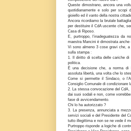
Queste dimostrano, ancora una volta
quotidianamente e solo per scopi d
gioiello ed il vanto della nostra cittad
Ancora ricordiamo la brutale battagli
per destituire il CdA uscente che, s
Casa di Riposo.
E, purtroppo, l’inadeguatezza da no
maestra Mancini è dimostrata anche 
Vi sono almeno 3 cose gravi che, a n
sulla stampa :
1. Il diritto di scelta delle cariche
politica.
È una decisione che, a norma di leg
assoluta libertà, una volta che lo stes
Come si permette il Sindaco, o l’As
Consiglio Comunale di condizionare la 
2. La stessa convocazione del CdA, c
dai suoi sodali e non, come vorrebbe
fase di avvicendamento.
Chi lo ha autorizzato ?
3. La presenza, annunciata a mezzo
servizi sociali e del Presidente del C
tutto illegittima e non se ne vede il m
Purtroppo risponde a logiche di control