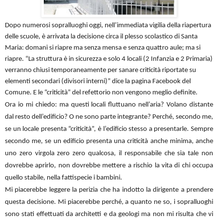
Dopo numerosi sopralluoghi oggi, nell’immediata vigilia della riapertura
delle scuole, è arrivata la decisione circa il plesso scolastico di Santa
Maria:
domani
si riapre ma senza mensa e senza quattro aule; ma si
riapre. “La struttura è in sicurezza e solo 4 locali (2 Infanzia e 2 Primaria)
verranno chiusi temporaneamente per sanare criticità riportate su
elementi secondari (divisori interni)” dice la pagina Facebook del
Comune. E le “criticità” del refettorio non vengono meglio definite.
Ora io mi chiedo: ma questi locali fluttuano nell’aria? Volano distante
dal resto dell’edificio? O ne sono parte integrante? Perché, secondo me,
se un locale presenta “criticità”, è l’edificio stesso a presentarle. Sempre
secondo me, se un edificio presenta una criticità anche minima, anche
uno zero virgola zero zero qualcosa, il responsabile che sia tale non
dovrebbe aprirlo, non dovrebbe mettere a rischio la vita di chi occupa
quello stabile, nella fattispecie i bambini.
Mi piacerebbe leggere la perizia che ha indotto la dirigente a prendere
questa decisione. Mi piacerebbe perché, a quanto ne so, i sopralluoghi
sono stati effettuati da architetti e da geologi ma non mi risulta che vi