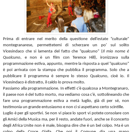
Prima di entrare nel merito della questione dell’estate “culturale”
montegranarese, permettetemi di scherzare un po’ sul solito
Vicesindaco che si lamenta del fatto che “qualcuno” (
Il mio nome è
Qualcuno
, e non è un film con Terence Hill), ironizzava sulla
programmazione estiva, appunto, mentre la risposta a quel “qualcuno”
è poi arrivata con la stampa che pubblica il programma. Solo che a
pubblicare il programma è sempre lo stesso Qualcuno, cioè io. Il
Vicesindaco è distratto, il caldo lo prova molto.
Passiamo alla programmazione. In effetti c’è qualcosa a Montegranaro,
il paese non è del tutto morto, ma vediamo cosa c’è, sottolineando che
fare una programmazione estiva a metà luglio, già di per sé, non
testimonia un grande entusiasmo e non ci si aspettano certo scintille.
Luglio è per gli sportivi. Se non vi piace lo sport vi potete consolare con
gli Amici della Musica ma, per il resto, andate fuori, anche se il concerto
degli Africa Unite non è male, bisogna dire che è un bel colpo. Ma è un
colpo della Croce Gialla. Che poi il Comune dia una mano