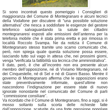
Si sono incontrati questo pomeriggio i Consiglieri di
maggioranza del Comune di Montegranaro e alcuni tecnici
della Vodafone per discutere di “
una possibile soluzione
alternativa
” che riesca a soddisfare le esigenze del gestore
telefonico salvaguardando la salute dei cittadini
montegranaresi esposti alle emissioni dell’antenna per la
telefonia mobile che è stata prima eretta e poi rimossa in
località Roccolo Svampa. Ne da notizia il Comune di
Montegranaro stesso tramite uno scarno comunicato che,
però, non spiega quale questa soluzione possa essere,
lasciando tutto sul vago in attesa che, nei prossimi giorni,
venga “
verificata la fattibilità sia tecnica che amministrativa”.
Il dato, però, è che all’incontro non era presente alcun
membro dell’opposizione, né di Viviamo Montegranaro, né
dei Cinquestelle, né di Sel e né di Gianni Basso. Mentre il
governo di Montegranaro afferma che le opposizioni erano
state preventivamente informate, quest’ultime non
nascondono l’indignazione per essere state di nuovo
ignorate nonostante nel comunicato del Comune di parli
"commissione consiliare".
Va ricordato che il Comune di Montegranaro, fino a oggi, si è
mosso soltanto sulla scorta delle richieste fatte
dall’opposizione, scaturite da una forte pressione popolare