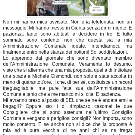
Non mi hanno mica avvisato. Non una telefonata, non un
messaggio. Mi hanno messo in Giunta senza dirmi niente. E
pazienza, tanto sono abituati a decidere in tre. E tutto
sommato sono contento: non che questa sia la mia
Amministrazione Comunale ideale, intendiamoci, ma
finalmente entro nella stanza dei bottoni! So’ soddisfazioni.
Lo apprendo dal giornale che sono diventato membro
dell’Amministrazione Comunale. Veramente lo desumo,
visto che si afferma che una mia proposta, quella di intitolare
una strada a Michele Gismondi, non solo è stata accolta in
meno di quarantott’ore, il che, di per sé, costituisce un record
ineguagliabile, ma pure fatta sua dall’Amministrazione
Comunale tanto che a me manco mi si cita. E pazienza.
Mi avranno preso al posto di SEL che se ne è andata armi e
bagagli? Oppure sto lì di rimpiazzo casomai le due
Consigliere che si sono astenute nell’ultimo Consiglio
Comunale vengano a perigliosi consigli? Non importa, sono
molto contento. E se anche non si dice che la proposta è
mia ed è pure vecchia di tre anni chi se ne frega: