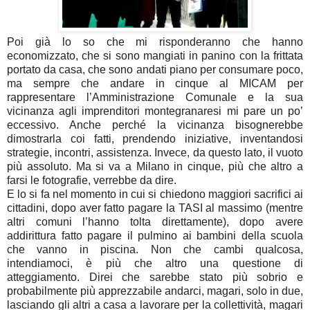
Poi già lo so che mi risponderanno che hanno
economizzato, che si sono mangiati in panino con la frittata
portato da casa, che sono andati piano per consumare poco,
ma sempre che andare in cinque al MICAM per
rappresentare l’Amministrazione Comunale e la sua
vicinanza agli imprenditori montegranaresi mi pare un po’
eccessivo. Anche perché la vicinanza bisognerebbe
dimostrarla coi fatti, prendendo iniziative, inventandosi
strategie, incontri, assistenza. Invece, da questo lato, il vuoto
più assoluto. Ma si va a Milano in cinque, più che altro a
farsi le fotografie, verrebbe da dire.
E lo si fa nel momento in cui si chiedono maggiori sacrifici ai
cittadini, dopo aver fatto pagare la TASI al massimo (mentre
altri comuni l’hanno tolta direttamente), dopo avere
addirittura fatto pagare il pulmino ai bambini della scuola
che vanno in piscina. Non che cambi qualcosa,
intendiamoci, è più che altro una questione di
atteggiamento. Direi che sarebbe stato più sobrio e
probabilmente più apprezzabile andarci, magari, solo in due,
lasciando gli altri a casa a lavorare per la collettività, magari