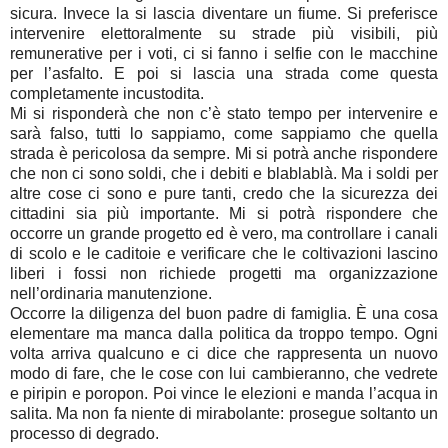
sicura. Invece la si lascia diventare un fiume. Si preferisce
intervenire elettoralmente su strade più visibili, più
remunerative per i voti, ci si fanno i selfie con le macchine
per l’asfalto. E poi si lascia una strada come questa
completamente incustodita.
Mi si risponderà che non c’è stato tempo per intervenire e
sarà falso, tutti lo sappiamo, come sappiamo che quella
strada è pericolosa da sempre. Mi si potrà anche rispondere
che non ci sono soldi, che i debiti e blablablà. Ma i soldi per
altre cose ci sono e pure tanti, credo che la sicurezza dei
cittadini sia più importante. Mi si potrà rispondere che
occorre un grande progetto ed è vero, ma controllare i canali
di scolo e le caditoie e verificare che le coltivazioni lascino
liberi i fossi non richiede progetti ma organizzazione
nell’ordinaria manutenzione.
Occorre la diligenza del buon padre di famiglia. È una cosa
elementare ma manca dalla politica da troppo tempo. Ogni
volta arriva qualcuno e ci dice che rappresenta un nuovo
modo di fare, che le cose con lui cambieranno, che vedrete
e piripin e poropon. Poi vince le elezioni e manda l’acqua in
salita. Ma non fa niente di mirabolante: prosegue soltanto un
processo di degrado.