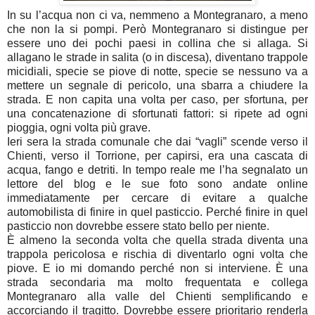
In su l’acqua non ci va, nemmeno a Montegranaro, a meno
che non la si pompi. Però Montegranaro si distingue per
essere uno dei pochi paesi in collina che si allaga. Si
allagano le strade in salita (o in discesa), diventano trappole
micidiali, specie se piove di notte, specie se nessuno va a
mettere un segnale di pericolo, una sbarra a chiudere la
strada. E non capita una volta per caso, per sfortuna, per
una concatenazione di sfortunati fattori: si ripete ad ogni
pioggia, ogni volta più grave.
Ieri sera la strada comunale che dai “vagli” scende verso il
Chienti, verso il Torrione, per capirsi, era una cascata di
acqua, fango e detriti. In tempo reale me l’ha segnalato un
lettore del blog e le sue foto sono andate online
immediatamente per cercare di evitare a qualche
automobilista di finire in quel pasticcio. Perché finire in quel
pasticcio non dovrebbe essere stato bello per niente.
È almeno la seconda volta che quella strada diventa una
trappola pericolosa e rischia di diventarlo ogni volta che
piove. E io mi domando perché non si interviene. È una
strada secondaria ma molto frequentata e collega
Montegranaro alla valle del Chienti semplificando e
accorciando il tragitto. Dovrebbe essere prioritario renderla