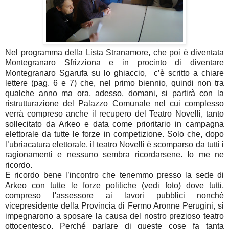
Nel programma della Lista Stranamore, che poi è diventata
Montegranaro Sfrizziona e in procinto di diventare
Montegranaro Sgarufa su lo ghiaccio,
c’è scritto a chiare
lettere (pag. 6 e 7) che, nel primo biennio, quindi non tra
qualche anno ma ora, adesso, domani, si partirà con la
ristrutturazione del Palazzo Comunale nel cui complesso
verrà compreso anche il recupero del Teatro Novelli, tanto
sollecitato da Arkeo e data come prioritario in campagna
elettorale da tutte le forze in competizione. Solo che, dopo
l’ubriacatura elettorale, il teatro Novelli è scomparso da tutti i
ragionamenti e nessuno sembra ricordarsene. Io me ne
ricordo.
E ricordo bene l’incontro che tenemmo presso la sede di
Arkeo con tutte le forze politiche (vedi foto) dove tutti,
compreso l'assessore ai lavori pubblici nonchè
vicepresidente della Provincia di Fermo Aronne Perugini, si
impegnarono a sposare la causa del nostro prezioso teatro
ottocentesco. Perché parlare di queste cose fa tanta