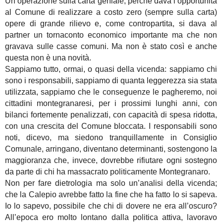
Un’operazione sulla carta geniale, perché dava l’opportunità
al Comune di realizzare a costo zero (sempre sulla carta)
opere di grande rilievo e, come contropartita, si dava al
partner un tornaconto economico importante ma che non
gravava sulle casse comuni. Ma non è stato così e anche
questa non è una novità.
Sappiamo tutto, ormai, o quasi della vicenda: sappiamo chi
sono i responsabili, sappiamo di quanta leggerezza sia stata
utilizzata, sappiamo che le conseguenze le pagheremo, noi
cittadini montegranaresi, per i prossimi lunghi anni, con
bilanci fortemente penalizzati, con capacità di spesa ridotta,
con una crescita del Comune bloccata. I responsabili sono
noti, dicevo, ma siedono tranquillamente in Consiglio
Comunale, arringano, diventano determinanti, sostengono la
maggioranza che, invece, dovrebbe rifiutare ogni sostegno
da parte di chi ha massacrato politicamente Montegranaro.
Non per fare dietrologia ma solo un’analisi della vicenda;
che la Calepio avrebbe fatto la fine che ha fatto lo si sapeva.
Io lo sapevo, possibile che chi di dovere ne era all’oscuro?
All’epoca ero molto lontano dalla politica attiva, lavoravo