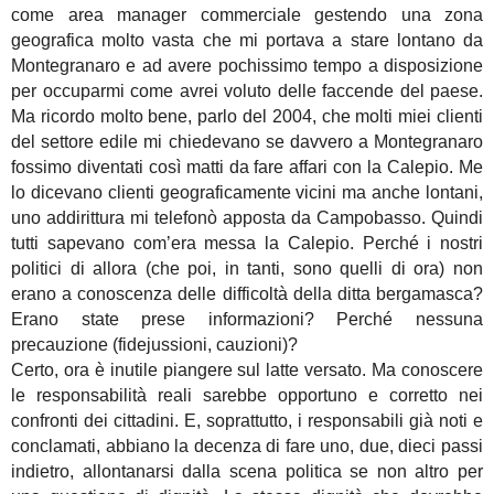
come area manager commerciale gestendo una zona
geografica molto vasta che mi portava a stare lontano da
Montegranaro e ad avere pochissimo tempo a disposizione
per occuparmi come avrei voluto delle faccende del paese.
Ma ricordo molto bene, parlo del 2004, che molti miei clienti
del settore edile mi chiedevano se davvero a Montegranaro
fossimo diventati così matti da fare affari con la Calepio. Me
lo dicevano clienti geograficamente vicini ma anche lontani,
uno addirittura mi telefonò apposta da Campobasso. Quindi
tutti sapevano com’era messa la Calepio. Perché i nostri
politici di allora (che poi, in tanti, sono quelli di ora) non
erano a conoscenza delle difficoltà della ditta bergamasca?
Erano state prese informazioni? Perché nessuna
precauzione (fidejussioni, cauzioni)?
Certo, ora è inutile piangere sul latte versato. Ma conoscere
le responsabilità reali sarebbe opportuno e corretto nei
confronti dei cittadini. E, soprattutto, i responsabili già noti e
conclamati, abbiano la decenza di fare uno, due, dieci passi
indietro, allontanarsi dalla scena politica se non altro per