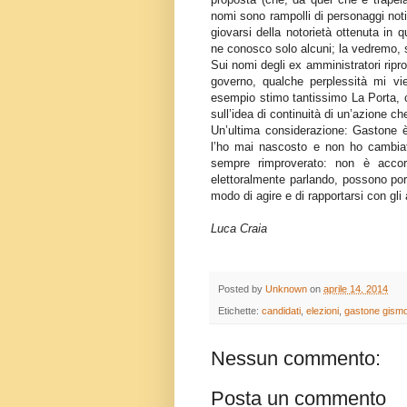
nomi sono rampolli di personaggi not
giovarsi della notorietà ottenuta in
ne conosco solo alcuni; la vedremo, 
Sui nomi degli ex amministratori ripro
governo, qualche perplessità mi vi
esempio stimo tantissimo La Porta, c
sull’idea di continuità di un’azione ch
Un’ultima considerazione: Gastone
l’ho mai nascosto e non ho cambiato
sempre rimproverato: non è accort
elettoralmente parlando, possono por
modo di agire e di rapportarsi con gli 
Luca Craia
Posted by
Unknown
on
aprile 14, 2014
Etichette:
candidati
,
elezioni
,
gastone gism
Nessun commento:
Posta un commento