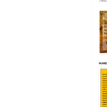
7/03
NUMER