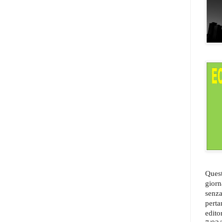
Quest
giorn
senza
perta
edito