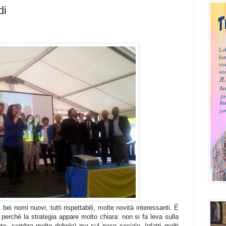
di
ei nomi nuovi, tutti rispettabili, molte novità interessanti. È
erché la strategia appare molto chiara: non si fa leva sulla
to, sembra molto debole) ma sul peso sociale. Infatti molti