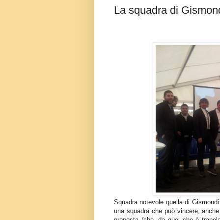
La squadra di Gismon
Squadra notevole quella di Gismondi: b
una squadra che può vincere, anche p
proposta (che, da quel che è trapela