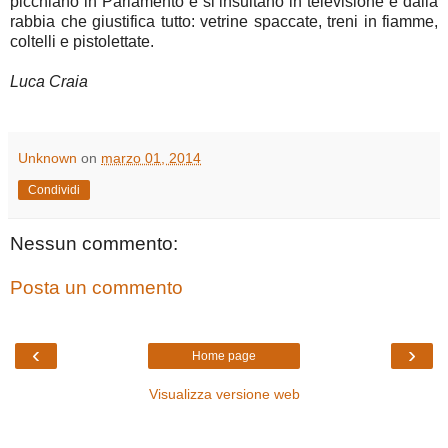
picchiano in Parlamento e si insultano in televisione e dalla
rabbia che giustifica tutto: vetrine spaccate, treni in fiamme,
coltelli e pistolettate.
Luca Craia
Unknown
on
marzo 01, 2014
Condividi
Nessun commento:
Posta un commento
‹
›
Home page
Visualizza versione web