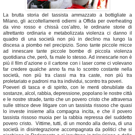
La brutta storia del tassista ammazzato a bottigliate a
Milano, gli accoltellamenti odierni a Offida per overheating
da vino rosso e chissà cos’altro, le ordinarie storie di
altrettanto ordinaria e metabolizzata violenza ci danno il
quadro di una società non più in declino ma lungo la
discesa a piombo nel precipizio. Sono tante piccole micce
ad innescare tante piccole bombe di piccola violenza
quotidiana che, però, fa male lo stesso. Ad innescarle non è
più il film d’azione o il cartone con i laser come ci volevano
far credere qualche anno fa ma lo scontro costante nella
società, non più tra classi ma tra caste, non più tra
proletariato e padroni ma tra individui, scontro tra poveri.
Poeveri di tasca e di spirito, con le menti obnubilate da
sostanze, alcol, rabbia, depressione, popolano le nostre città
e le nostre strade, tanto che un povero cristo che attraversa
sulle strisce deve litigare con un tassista rissoso che quasi
lo investe insieme alla compagna incita, e che il povero
tassista rissoso muoia per la rabbia repressa del suddetto
povero cristo.
Vittime, tutti, di un mondo alla deriva, di una
società in disintegrazione accompagnata da politici che si