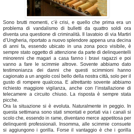
Sono brutti momenti, c’è crisi, e quello che prima era un
problema di vandalismo di bulletti da quattro soldi ora
diventa una questione di criminalità. Il lavatoio di via Martiri
d’Ungheria, riportato a nuovo splendore appena una decina
di anni fa, essendo ubicato in una zona poco visibile, è
sempre stato oggetto di attenzione da parte di delinquentelli
minorenni che magari a casa fanno i bravi ragazzi e poi
vanno a fare le scimmie altrove. Sovente abbiamo dato
testimonianza dei danni che questi scimmioni hanno
cagionato a un angolo così bello della nostra città, solo per il
gusto di rompere qualcosa. E altrettanto sovente abbiamo
richiesto maggiore vigilanza, anche con l’installazione di
telecamere a circuito chiuso. La risposta è sempre stata
picche.
Ora la situazione si è evoluta. Naturalmente in peggio. In
questa settimana sono stati smontati e portati via i canali si
scolo che, essendo in rame, diventano merce appetitosa per
delinquenti professionali. Insomma, alle scimmie consuete
si aggiungono i gorilla. Forse il vantaggio è che i gorilla