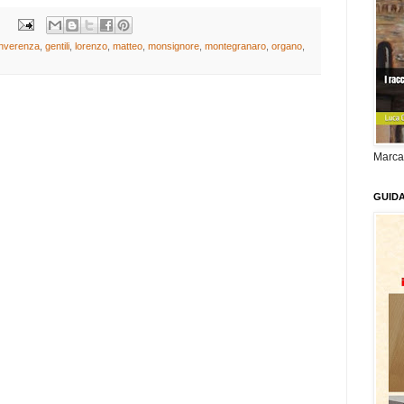
nverenza
,
gentili
,
lorenzo
,
matteo
,
monsignore
,
montegranaro
,
organo
,
Marca
GUID