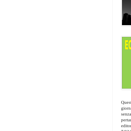
Quest
giorn
senza
perta
edito