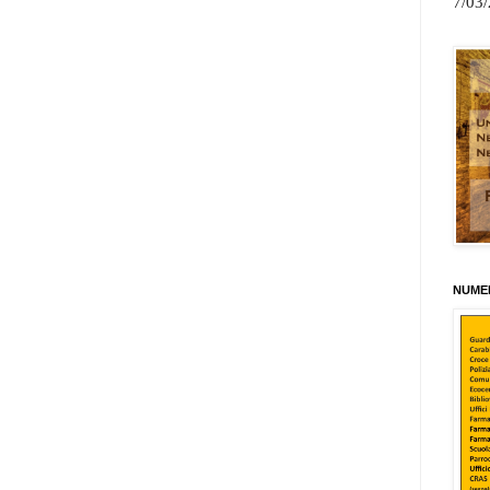
7/03
NUMER