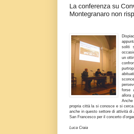
La conferenza su Con
Montegranaro non ris
Dispi
appunta
soliti
occasi
un otti
confro
purtro
abituat
sconce
persev
forse 
allora
Anche 
propria città la si conosce e si cerc
anche in questo settore di attività d
San Francesco per il concerto d’organ
Luca Craia