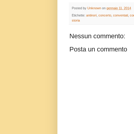
Posted by
Unknown
on
gennaio 11, 2014
Etichette:
antinori
,
concerto
,
conventati
,
co
storia
Nessun commento:
Posta un commento