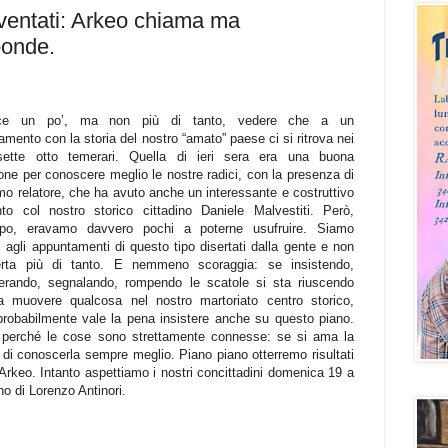
ventati: Arkeo chiama ma
ponde.
ace un po’, ma non più di tanto, vedere che a un
mento con la storia del nostro “amato” paese ci si ritrova nei
 sette otto temerari. Quella di ieri sera era una buona
one per conoscere meglio le nostre radici, con la presenza di
mo relatore, che ha avuto anche un interessante e costruttivo
nto col nostro storico cittadino Daniele Malvestiti. Però,
ppo, eravamo davvero pochi a poterne usufruire. Siamo
i agli appuntamenti di questo tipo disertati dalla gente e non
rta più di tanto. E nemmeno scoraggia: se insistendo,
erando, segnalando, rompendo le scatole si sta riuscendo
a muovere qualcosa nel nostro martoriato centro storico,
 probabilmente vale la pena insistere anche su questo piano.
perché le cose sono strettamente connesse: se si ama la
a di conoscerla sempre meglio. Piano piano otterremo risultati
i Arkeo. Intanto aspettiamo i nostri concittadini domenica 19 a
o di Lorenzo Antinori.