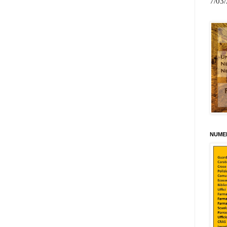
7/03
NUMER