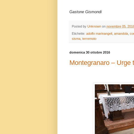
Gastone Gismondi
Posted by
Unknown
on
novembre 05, 201
Etichette:
adolfo marinangeli
,
amandola
,
co
sisma
,
terremoto
domenica 30 ottobre 2016
Montegranaro – Urge t