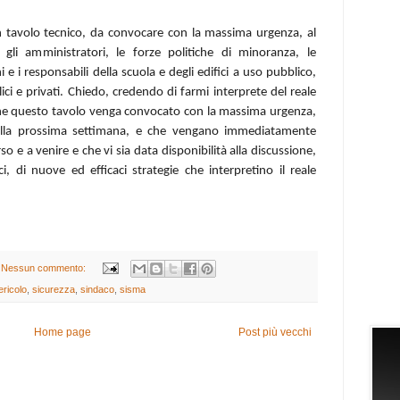
 tavolo tecnico, da convocare con la massima urgenza, al
 gli amministratori, le forze politiche di minoranza, le
ni e i responsabili della scuola e degli edifici a uso pubblico,
ci e privati. Chiedo, credendo di farmi interprete del reale
che questo tavolo venga convocato con la massima urgenza,
ella prossima settimana, e ch
e
vengano immediatamente
so e a venire e che vi sia data disponibilità alla discussione,
ici, di nuove ed efficac
i
strategie che interpretino il reale
Nessun commento:
ericolo
,
sicurezza
,
sindaco
,
sisma
Home page
Post più vecchi