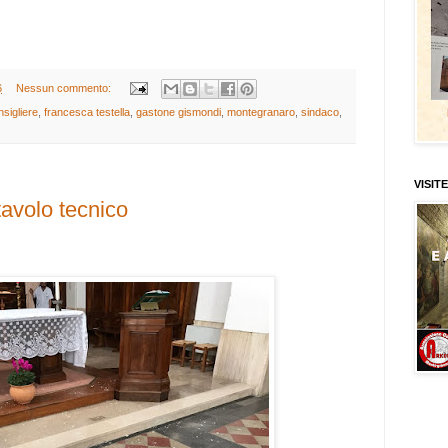
6
Nessun commento:
nsigliere
,
francesca testella
,
gastone gismondi
,
montegranaro
,
sindaco
,
VISITE
avolo tecnico