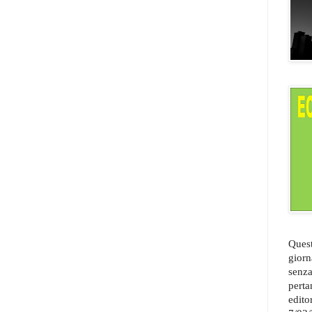
Quest
giorn
senza
perta
edito