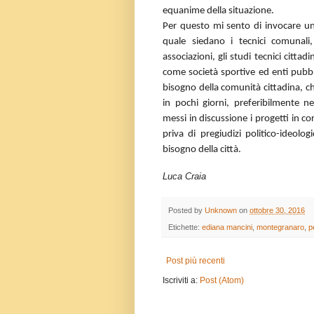
equanime della situazione.
Per questo mi sento di invocare un
quale siedano i tecnici comunali,
associazioni, gli studi tecnici cittadi
come società sportive ed enti pubbli
bisogno della comunità cittadina, 
in pochi giorni, preferibilmente n
messi in discussione i progetti in cor
priva di pregiudizi politico-ideolog
bisogno della città.
Luca Craia
Posted by
Unknown
on
ottobre 30, 2016
Etichette:
ediana mancini
,
montegranaro
,
p
Post più recenti
Iscriviti a:
Post (Atom)