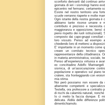
sconforto derivanti dal continuo arri
giornata di ieri i sismologi hanno ev
epicentro nel fermano; certamente s
Esiste nel nostro territorio una for
scuole verranno riaperte e molte ma
Ogni istante della nostra giornata è 
abbiamo tante risorse umane e mol
contributo è prezioso e necessita 
maggioranza e opposizione, bensì d
pieno rispetto dei ruoli istituzionali)
composto dai capo-gruppi consiliari o
loro vissuto. Penso ad esempio a
chiedendo loro di mettersi a disposiz
E’ importante in un momento come que
creare un comitato tecnico opera
rappresentanze della cittadinanza. Og
in materia amministrativa, sociale, te
Penso all’esperienza virtuosa e ava
ex concittadino Adolfo Marinangel
sismica, di un’assicurazione contro 
popolazione e operativo sul piano te
cratere, sta fronteggiando con eroism
mia stima.
Noi però possiamo non essere da 
altamente competenti e specializ
Testella, ora professore a contratto 
di rischi da calamità naturali, nonch
Io ci metto la faccia dunque. E mi
delicata. Aldilà delle differenze po
dimentichiamolo.