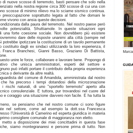
vo di nuove scosse di terremoto, basti pensare che solo nella
idenziato nella nostra regione circa 300 scosse di cui una con
ono scosse di minimo rilievo ma lo sciame sismico continua.
te preoccupazione soprattutto legata al fatto che domani le
mme vivono con ansia queste decisioni.
condizionata dalla paura del terremoto. Nel nostro paese però
te potenzialità. Sfruttiamole. In queste situazioni ogni
di una forte coesione sociale. Non dovrebbero più esistere
ovremmo dare delle risposte unanimi alla città (sempre nel
. Si potrebbe ipotizzare la costituzione di un tavolo permanente
 costituito dagli ex sindaci utilizzando la loro esperienza, il
 Franca Branchesi, Gianni Basso, Graziano Di Battista,
Marca
ione.
sto unire le forze, collaborare e lavorare bene. Propongo di
tivo che unisca amministratori, esperti del settore e
GUID
nuno può infatti portare il contributo della propria esperienza
cnica o derivante da altre realtà.
nguardista del comune di Amandola, amministrata dal nostro
i che ha precorso i tempi dotandosi della microzonazione
i rischi naturali, di uno "sportello terremoto" aperto alla
cnico consulenziale. E tuttora, pur trovandosi nel cuore del
o e coraggio una situazione davvero non facile. E ha tutta la
meno, se pensiamo che nel nostro comune ci sono figure
zate nel settore, come ad esempio la dott.ssa Francesca
presso l’Università di Camerino ed esperta giuridica in materia
é primo consigliere comunale di maggioranza non eletto.
 metto a disposizione dei miei concittadini in questa fase
litiche, siamo montegranaresi e persone prima di tutto. Non