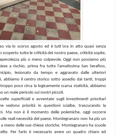
so via lo scorso agosto ed è tutt’ora in atto quasi senza
scoperto tutte le criticità del nostro paese, criticità sopite,
pevolezza più o meno colpevole. Oggi non possiamo più
iese a rischio, prima fra tutte l’amatissima San Serafino,
cipio, lesionato da tempo e aggravato dalle ulteriori
, abbiamo il centro storico sotto assedio dai tanti, troppi
 troppo poco circa la logicamente scarsa staticità, abbiamo
un reale pericolo sui nostri piccoli.
elte superficiali e avventate sugli investimenti prioritari
he vedono priorità in questioni scialbe, trascurando la
adini. Ma non è il momento delle polemiche, oggi occorre
 sulle reali necessità del paese. Montegranaro non ha più un
a meno delle sue chiese storiche. Montegranaro ha scuole
scelte. Per farlo è necessario avere un quadro chiaro ed