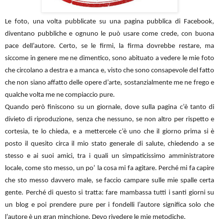
Le foto, una volta pubblicate su una pagina pubblica di Facebook,
diventano pubbliche e ognuno le può usare come crede, con buona
pace dell’autore. Certo, se le firmi, la firma dovrebbe restare, ma
siccome in genere me ne dimentico, sono abituato a vedere le mie foto
che circolano a destra e a manca e, visto che sono consapevole del fatto
che non siano affatto delle opere d’arte, sostanzialmente me ne frego e
qualche volta me ne compiaccio pure.
Quando però finiscono su un giornale, dove sulla pagina c’è tanto di
divieto di riproduzione, senza che nessuno, se non altro per rispetto e
cortesia, te lo chieda, e a mettercele c’è uno che il giorno prima si è
posto il quesito circa il mio stato generale di salute, chiedendo a se
stesso e ai suoi amici, tra i quali un simpaticissimo amministratore
locale, come sto messo, un po’ la cosa mi fa agitare. Perché mi fa capire
che sto messo davvero male, se faccio campare sulle mie spalle certa
gente. Perché di questo si tratta: fare mambassa tutti i santi giorni su
un blog e poi prendere pure per i fondelli l’autore significa solo che
l’autore è un gran minchione. Devo rivedere le mie metodiche.