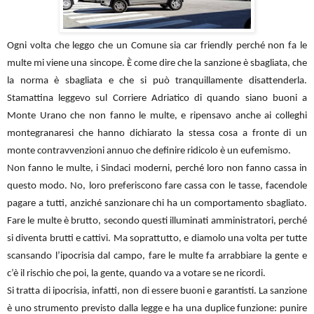
Ogni volta che leggo che un Comune sia car friendly perché non fa le
multe mi viene una sincope. È come dire che la sanzione è sbagliata, che
la norma è sbagliata e che si può tranquillamente disattenderla.
Stamattina leggevo sul Corriere Adriatico di quando siano buoni a
Monte Urano che non fanno le multe, e ripensavo anche ai colleghi
montegranaresi che hanno dichiarato la stessa cosa a fronte di un
monte contravvenzioni annuo che definire ridicolo è un eufemismo.
Non fanno le multe, i Sindaci moderni, perché loro non fanno cassa in
questo modo. No, loro preferiscono fare cassa con le tasse, facendole
pagare a tutti, anziché sanzionare chi ha un comportamento sbagliato.
Fare le multe è brutto, secondo questi illuminati amministratori, perché
si diventa brutti e cattivi. Ma soprattutto, e diamolo una volta per tutte
scansando l’ipocrisia dal campo, fare le multe fa arrabbiare la gente e
c’è il rischio che poi, la gente, quando va a votare se ne ricordi.
Si tratta di ipocrisia, infatti, non di essere buoni e garantisti. La sanzione
è uno strumento previsto dalla legge e ha una duplice funzione: punire