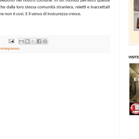
 risiedono nel nostro comune. In un mondo perfetto queste
 dalla loro stessa comunità straniera, reietti e inaccettati
 non è così. E il senso di insicurezza cresce.
montegranaro
VISITE