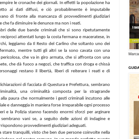
iempire le cronache dei giornali. In effetti la popolazione ha
tto ai dati diffusi, e ciò probabilmente è imputabile
rovano di fronte alla mancanza di provvedimenti giudiziari
e che fa diminuire le denunce ma non i reati.
ri delle due bande criminali che si sono ripetutamente
 reciproci attentati lungo la costa fermana e maceratese, in
rchi, leggiamo da Il Resto del Carlino che soltanto uno dei
 fermato, mentre tutti gli altri se la sono cavata con una
Marca
 pericolosa, che va in giro armata, che si affronta con una
hete, che dà fuoco a negozi, che traffica con droga e chissà
GUID
onaggi restano il libertà, liberi di reiterare i reati e di
dichiarazioni di facciata di Questura e Prefettura, sembrano
iminalità, una criminalità composta per la stragrande
 alla paura che normalmente i gesti criminali incutono alle
ale e danneggia in maniera forse irreparabile ogni processo
ieri e la Polizia stanno facendo enormi sforzi per arginare
 sembrano vani se, a seguito delle azioni di indagine e
orrispondono provvedimenti giudiziari adeguati.
tare tranquilli, visto che ben due persone coinvolte nella