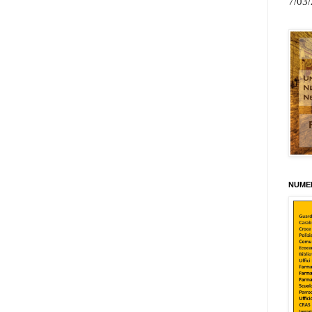
7/03
NUMER