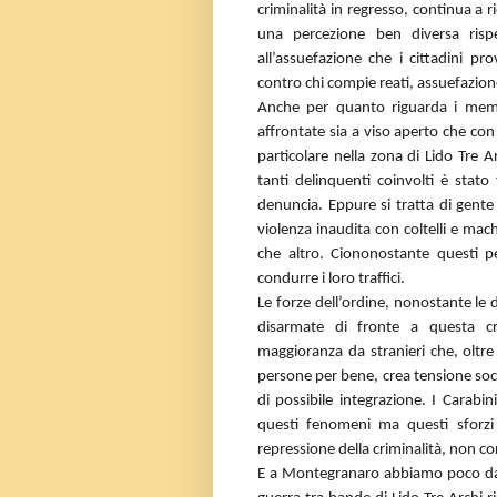
criminalità in regresso, continua a r
una percezione ben diversa rispe
all’assuefazione che i cittadini p
contro chi compie reati, assuefazion
Anche per quanto riguarda i memb
affrontate sia a viso aperto che con
particolare nella zona di Lido Tre A
tanti delinquenti coinvolti è stato
denuncia. Eppure si tratta di gente
violenza inaudita con coltelli e mac
che altro. Ciononostante questi pers
condurre i loro traffici.
Le forze dell’ordine, nonostante le 
disarmate di fronte a questa cr
maggioranza da stranieri che, oltre
persone per bene, crea tensione soci
di possibile integrazione. I Carabin
questi fenomeni ma questi sforzi
repressione della criminalità, non c
E a Montegranaro abbiamo poco da s