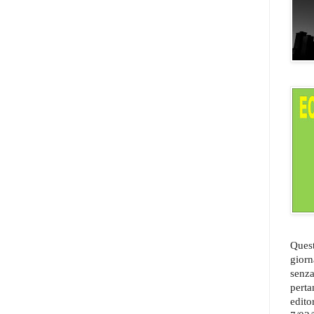
Quest
giorn
senza
perta
edito