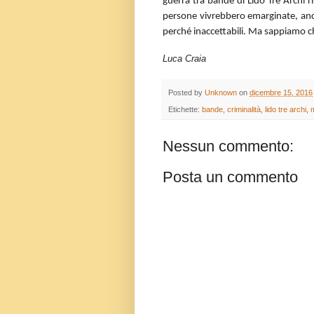
guerra tra bande di Lido Tre Archi
persone vivrebbero emarginate, anche
perché inaccettabili. Ma sappiamo che
Luca Craia
Posted by
Unknown
on
dicembre 15, 2016
Etichette:
bande
,
criminalità
,
lido tre archi
,
Nessun commento:
Posta un commento