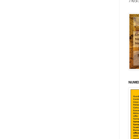
7/03
NUMER