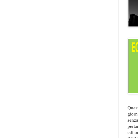
Quest
giorn
senza
perta
edito