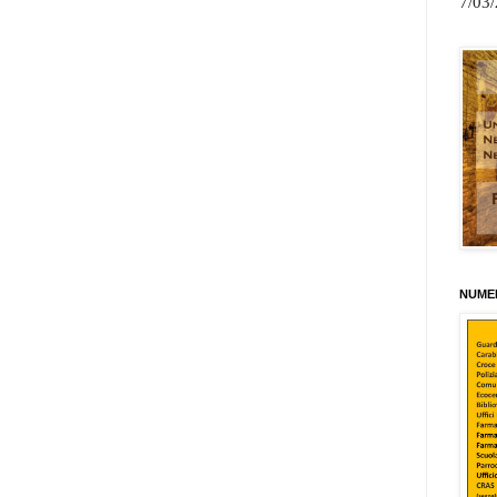
7/03
NUMER