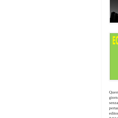
Quest
giorn
senza
perta
edito