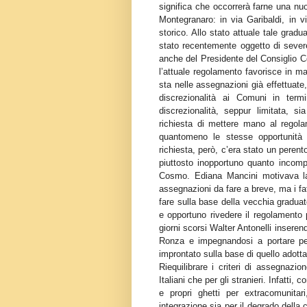
significa che occorrerà farne una nuo
Montegranaro: in via Garibaldi, in v
storico. Allo stato attuale tale gradu
stato recentemente oggetto di severe 
anche del Presidente del Consiglio Co
l’attuale regolamento favorisce in mani
sta nelle assegnazioni già effettuate, 
discrezionalità ai Comuni in ter
discrezionalità, seppur limitata, si
richiesta di mettere mano al regolam
quantomeno le stesse opportunità d
richiesta, però, c’era stato un peren
piuttosto inopportuno quanto incompr
Cosmo. Ediana Mancini motivava la 
assegnazioni da fare a breve, ma i fa
fare sulla base della vecchia gradua
e opportuno rivedere il regolamento 
giorni scorsi Walter Antonelli insere
Ronza e impegnandosi a portare p
improntato sulla base di quello adott
Riequilibrare i criteri di assegnazi
Italiani che per gli stranieri. Infatti,
e propri ghetti per extracomunita
integrazione sia per il degrado della