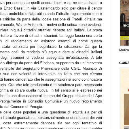
va per assegnare quelli ancora liberi, e ce ne sono diversi a
ia Enzo Bassi, in via Castelfidardo solo per citare il centro
atoria andrebbe stilata utilizzando l’attuale regolamento che è
critiche da parte della locale sezione di Fratelli d’Italia ma
munale, Walter Antonelli. I motivi della critica sono evidenti:
era iniqua i cittadini stranieri rispetto agli Italiani. La prova
tutte a favore di cittadini stranieri. La legge lascia una certa
mini di regolamento ed esistono esempi di come questa
a stata utilizzata per riequilibrare la situazione. Da qui la
Marca
ento così da renderlo più equo e dare ai cittadini italiani
egli stranieri di vedersi assegnata un’abitazione. A tale
torio diniego da parte del Sindaco, supportato da un intervento
GUID
ensibile del Segretario Provinciale della CGIL, Maurizio Di
sua non volontà di intervenire col fatto che non c’erano
tti hanno dimostrato che le assegnazioni si sono continuate a
toria. Ora che tale graduatoria è in scadenza pare necessario
prima di stilare quella nuova. In tal senso si è espresso nei
ndosi in una discussione all’interno del Gruppo chiuso de L’Ape
ersonalmente in Consiglio Comunale un nuovo regolamento
ato dal Comune di Perugia.
one delle case popolari è una questione di equità sia per gli
 con l’attuale graduatoria, sostanzialmente si sono creati dei veri
ri, cosa estremamente dannosa sia per ogni tentativo di
 città. Stilare un nuovo regolamento più equo e pratico farebbe