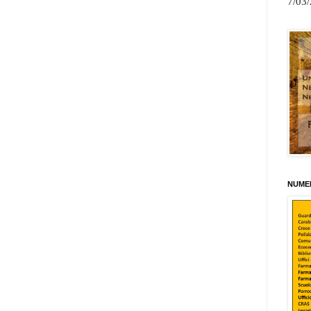
7/03
NUMER