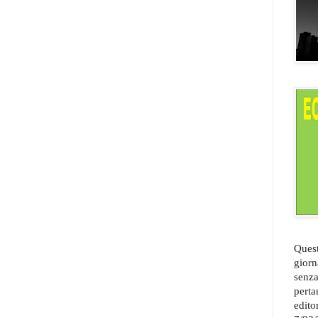
Quest
giorn
senza
perta
edito