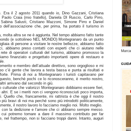
 Era il 2 agosto 2011 quando io, Dino Gazzani, Cristiana
Paolo Craia (mio fratello), Daniela DI Ruscio, Carlo Pirro,
, Sabina Salusti, Cristiano Mazzoni, Simone Pirro e Daniel
vo dell’associazione che, per prima, ha portato il turismo in
, molta altra se ne è aggiunta. Nel tempo abbiamo fatto tante
 mondo (e sottolineo NEL MONDO) Montegranaro da un punto
igliaia di persone a visitare le nostre bellezze, abbiamo fatto
ici, abbiamo preso contatti con esperti che ci aiutano nelle
Marca
rete di operatori culturali del turismo, abbiamo promosso la
bbiamo finanziato e progettato importanti opere di restauro e
le.
GUID
emerito e membro dell’attuale direttivo, sono orgoglioso e mi
o c’è gente che lavora a testa bassa e punta ai risultati e
forte. Prima di noi a Montegranaro i turisti capitavano per
questo, benchè pochi ce lo riconosceranno, è merito nostro,
 altri arrivano dal secondo in giù.
 culturale che valorizzi Montegranaro dobbiamo essere fieri,
altri. E se i meriti non ci vengono riconosciuti poco importa,
nti. Quello che, francamente, mi rattrista è che oggi il nostro
o più bravi di noi ma perché sono più introdotti politicamente,
ente, il nostro lavoro lo facciamo meglio noi. Molto meglio.
o, con la dedizione e l’amore che ci abbiamo sempre messo.
n cui potremo tornare a dare il massimo contributo per far
 nel frattempo, non si facciano troppi danni. Intanto, auguri