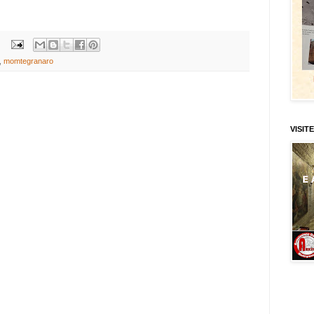
,
momtegranaro
VISITE