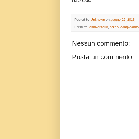
Luca Craia
Posted by
Unknown
on
agosto 02, 2016
Etichette:
anniversario
,
arkeo
,
compleanno
Nessun commento:
Posta un commento