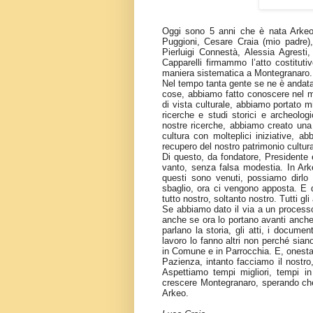
Oggi sono 5 anni che è nata Arkeo.
Puggioni, Cesare Craia (mio padre), 
Pierluigi Connestà, Alessia Agresti
Capparelli firmammo l’atto costituti
maniera sistematica a Montegranaro.
Nel tempo tanta gente se ne è andata
cose, abbiamo fatto conoscere nel
di vista culturale, abbiamo portato m
ricerche e studi storici e archeolog
nostre ricerche, abbiamo creato una 
cultura con molteplici iniziative, a
recupero del nostro patrimonio cultura
Di questo, da fondatore, Presidente 
vanto, senza falsa modestia. In Arke
questi sono venuti, possiamo dirlo 
sbaglio, ora ci vengono apposta. E 
tutto nostro, soltanto nostro. Tutti gli
Se abbiamo dato il via a un processo
anche se ora lo portano avanti anche 
parlano la storia, gli atti, i docume
lavoro lo fanno altri non perché sian
in Comune e in Parrocchia. E, onestam
Pazienza, intanto facciamo il nostr
Aspettiamo tempi migliori, tempi i
crescere Montegranaro, sperando che,
Arkeo.