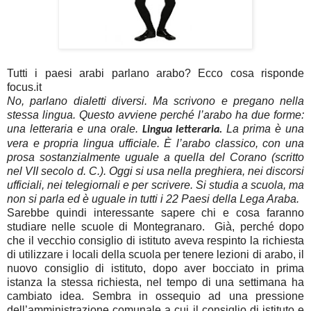
Tutti i paesi arabi parlano arabo? Ecco cosa risponde
focus.it
No, parlano dialetti diversi. Ma scrivono e pregano nella
stessa lingua. Questo avviene perché l’arabo ha due forme:
una letteraria e una orale.
La prima è una
Lingua letteraria.
vera e propria lingua ufficiale. È l’arabo classico, con una
prosa sostanzialmente uguale a quella del Corano (scritto
nel VII secolo d. C.). Oggi si usa nella preghiera, nei discorsi
ufficiali, nei telegiornali e per scrivere. Si studia a scuola, ma
non si parla ed è uguale in tutti i 22 Paesi della Lega Araba.
Sarebbe quindi interessante sapere chi e cosa faranno
studiare nelle scuole di Montegranaro.
Già, perché dopo
che il vecchio consiglio di istituto aveva respinto la richiesta
di utilizzare i locali della scuola per tenere lezioni di arabo, il
nuovo consiglio di istituto, dopo aver bocciato in prima
istanza la stessa richiesta, nel tempo di una settimana ha
cambiato idea. Sembra in ossequio ad una pressione
dell’amministrazione comunale a cui il consiglio di istituto e