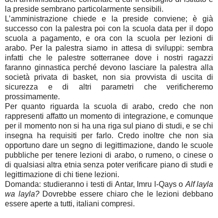
la preside sembrano particolarmente sensibili.
L’amministrazione chiede e la preside conviene; è già
successo con la palestra poi con la scuola data per il dopo
scuola a pagamento, e ora con la scuola per lezioni di
arabo. Per la palestra siamo in attesa di sviluppi: sembra
infatti che le palestre sotterranee dove i nostri ragazzi
faranno ginnastica perché devono lasciare la palestra alla
società privata di basket, non sia provvista di uscita di
sicurezza e di altri parametri che verificheremo
prossimamente.
Per quanto riguarda la scuola di arabo, credo che non
rappresenti affatto un momento di integrazione, e comunque
per il momento non si ha una riga sul piano di studi, e se chi
insegna ha requisiti per farlo. Credo inoltre che non sia
opportuno dare un segno di legittimazione, dando le scuole
pubbliche per tenere lezioni di arabo, o rumeno, o cinese o
di qualsiasi altra etnia senza poter verificare piano di studi e
legittimazione di chi tiene lezioni.
Domanda: studieranno i testi di Antar, Imru l-Qays o
Alf layla
wa layla?
Dovrebbe essere chiaro che le lezioni debbano
essere aperte a tutti, italiani compresi.