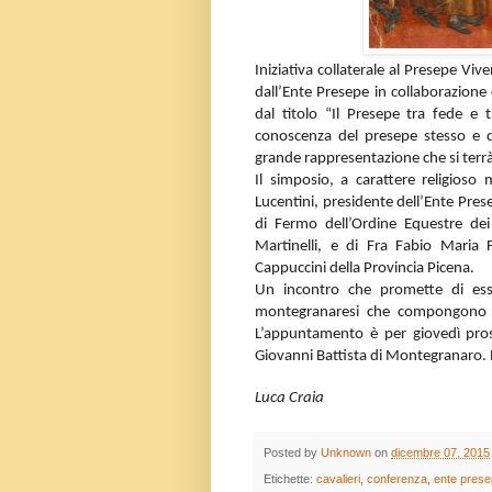
Iniziativa collaterale al Presepe Vi
dall’Ente Presepe in collaborazion
dal titolo “Il Presepe tra fede e 
conoscenza del presepe stesso e de
grande rappresentazione che si terrà
Il simposio, a carattere religios
Lucentini, presidente dell’Ente Pres
di Fermo dell’Ordine Equestre de
Martinelli, e di Fra Fabio Maria F
Cappuccini della Provincia Picena.
Un incontro che promette di esse
montegranaresi che compongono l’
L’appuntamento è per giovedì pros
Giovanni Battista di Montegranaro
Luca Craia
Posted by
Unknown
on
dicembre 07, 2015
Etichette:
cavalieri
,
conferenza
,
ente pres