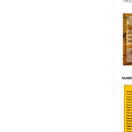
7/03
NUMER