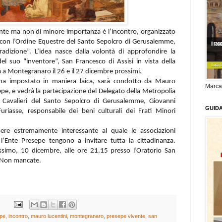
vente ma non di minore importanza è l’incontro, organizzato
e con l’Ordine Equestre del Santo Sepolcro di Gerusalemme,
tradizione”. L’idea nasce dalla volontà di approfondire la
l suo “inventore”, San Francesco di Assisi in vista della
 a Montegranaro il 26 e il 27 dicembre prossimi.
o ma impostato in maniera laica, sarà condotto da Mauro
Marca
epe, e vedrà la partecipazione del Delegato della Metropolia
i Cavalieri del Santo Sepolcro di Gerusalemme, Giovanni
GUID
uriasse, responsabile dei beni culturali dei Frati Minori
re estremamente interessante al quale le associazioni
Ente Presepe tengono a invitare tutta la cittadinanza.
simo, 10 dicembre, alle ore 21.15 presso l’Oratorio San
. Non mancate.
epe
,
incontro
,
mauro lucentini
,
montegranaro
,
presepe vivente
,
san