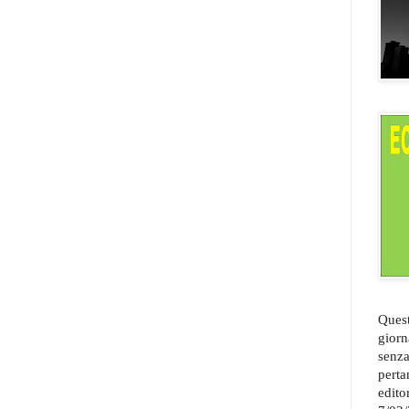
Quest
giorn
senza
perta
edito