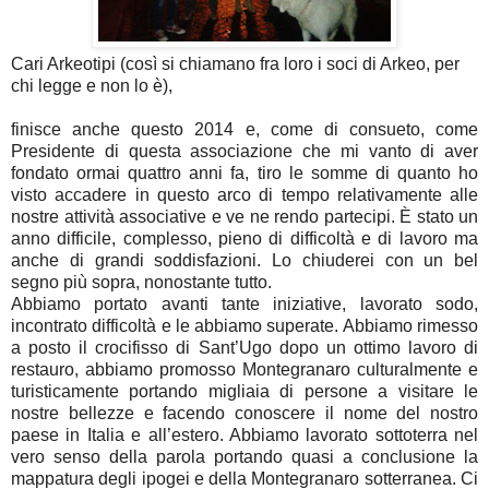
Cari Arkeotipi (così si chiamano fra loro i soci di Arkeo, per
chi legge e non lo è),
finisce anche questo 2014 e, come di consueto, come
Presidente di questa associazione che mi vanto di aver
fondato ormai quattro anni fa, tiro le somme di quanto ho
visto accadere in questo arco di tempo relativamente alle
nostre attività associative e ve ne rendo partecipi. È stato un
anno difficile, complesso, pieno di difficoltà e di lavoro ma
anche di grandi soddisfazioni. Lo chiuderei con un bel
segno più sopra, nonostante tutto.
Abbiamo portato avanti tante iniziative, lavorato sodo,
incontrato difficoltà e le abbiamo superate. Abbiamo rimesso
a posto il crocifisso di Sant’Ugo dopo un ottimo lavoro di
restauro, abbiamo promosso Montegranaro culturalmente e
turisticamente portando migliaia di persone a visitare le
nostre bellezze e facendo conoscere il nome del nostro
paese in Italia e all’estero. Abbiamo lavorato sottoterra nel
vero senso della parola portando quasi a conclusione la
mappatura degli ipogei e della Montegranaro sotterranea. Ci