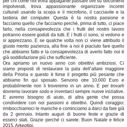
per chi come noi trova appagante passare ore su documenti
impolverati, trova appassionante organizzare incontri
culturali usando la scopa e il microfono, il cacciavite e la
tastiera del computer. Questa è la nostra passione e
facciamo quello che facciamo perché, prima di tutto, ci piace
farlo, nella consapevolezza che i frutti del nostro lavoro
potranno essere goduti da tutti. E i frutti ci sono, si vedono e
si apprezzano. E se qualche volta non ci viene attribuito il
giusto merito pazienza, alla fine a noi è piaciuto fare quello
che abbiamo fatto e la consapevolezza di averlo fatto noi è
già soddisfazione più che sufficiente.
Ora apriamo un nuovo anno con obiettivi ambiziosi. Ci
siamo proposti di restaurare la pala dell’altare maggiore
della Prioria e questo è forse il progetto più pesante che
abbiamo fin qui sposato. Servono otre 10.000 Euro e
probabilmente non li troveremo in un anno. E per trovarli
dovremo lavorare sodo e inventarci sempre nuove iniziative.
E avremo bisogno di aiuto, di altra gente che possa
condividere con noi passioni e obiettivi. Quindi coraggio:
rimbocchiamoci le maniche e cominciamo a darci da fare già
da 2 gennaio. Intanto auguri di buone feste e grazie di
esserci stati. Grazie perché ci sarete. Buon Natale e felice
2015, Arkeotipi.