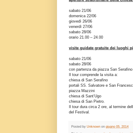
sabato 21/06
domenica 22/06
giovedì 26/06
venerdì 27/06
sabato 28/06
orario 21.00 – 24.00
visite guidate gratuite dei luoghi 
sabato 21/06
sabato 28/06
con partenza da piazza San Serafino
Il tour comprende la visita a:
chiesa di San Serafino
portali SS. Salvatore e San Frances
piazza Mazzini
chiesa di Sant’Ugo
chiesa di San Pietro.
Il tour dura circa 2 ore, al termine d
del Festival.
Posted by
Unknown
on
giugno 05, 2014