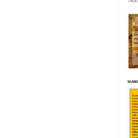
7/03
NUMER