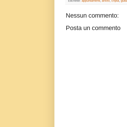
Etichette:
appuntamenti
,
arkeo
,
cripta
,
guid
Nessun commento:
Posta un commento