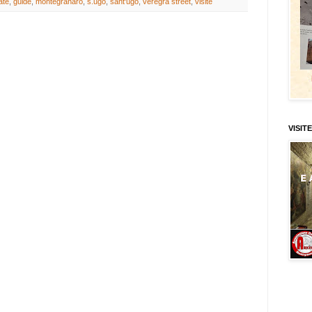
ate
,
guide
,
montegranaro
,
s.ugo
,
sant'ugo
,
veregra street
,
visite
VISITE