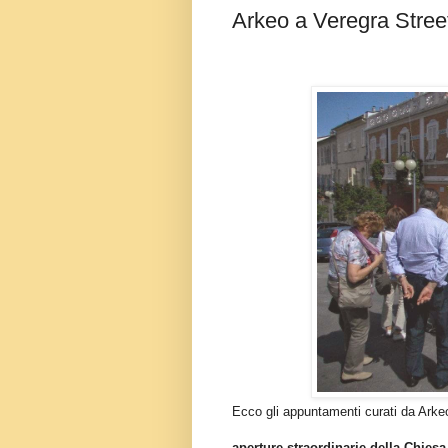
Arkeo a Veregra Street:
Ecco gli appuntamenti curati da Arke
aperture straordinarie della Chies