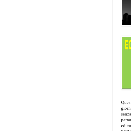
Quest
giorn
senza
perta
edito