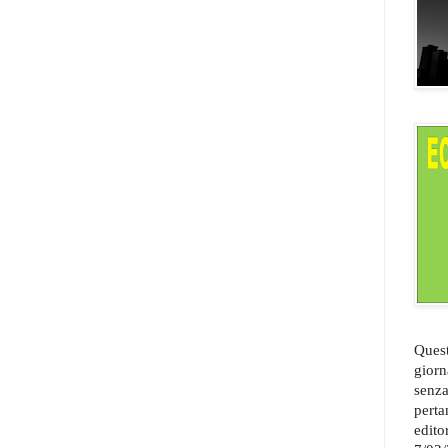
Quest
giorn
senza
perta
edito