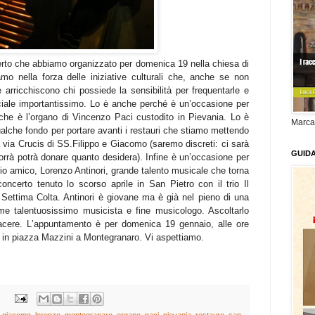
certo che abbiamo organizzato per domenica 19 nella chiesa di
o nella forza delle iniziative culturali che, anche se non
rricchiscono chi possiede la sensibilità per frequentarle e
iale importantissimo. Lo è anche perché è un’occasione per
che è l’organo di Vincenzo Paci custodito in Pievania. Lo è
Marca
alche fondo per portare avanti i restauri che stiamo mettendo
lla via Crucis di SS.Filippo e Giacomo (saremo discreti: ci sarà
GUID
orrà potrà donare quanto desidera). Infine è un’occasione per
io amico, Lorenzo Antinori, grande talento musicale che torna
ncerto tenuto lo scorso aprile in San Pietro con il trio Il
Settima Colta. Antinori è giovane ma è già nel pieno di una
me talentuosissimo musicista e fine musicologo. Ascoltarlo
iacere. L’appuntamento è per domenica 19 gennaio, alle ore
 in piazza Mazzini a Montegranaro. Vi aspettiamo.