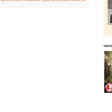
 e giacomo
,
lorenzo
,
montegranaro
,
organo
,
paci
,
pievania
,
restauro
,
san
VISITE