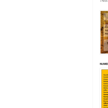
7/03
NUMER