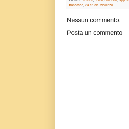
Etichette:
antinori
,
arkeo
,
concerto
,
filippo
francesco
,
via crucis
,
vincenzo
Nessun commento:
Posta un commento