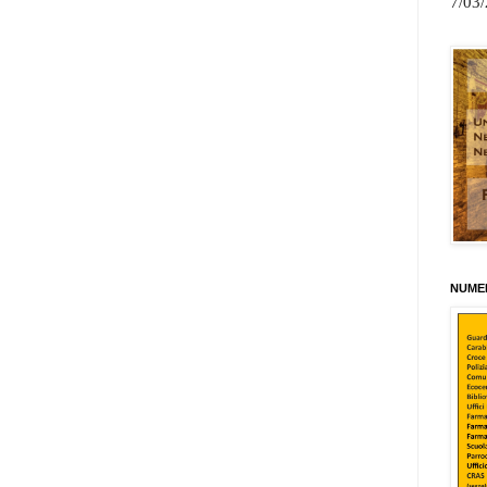
7/03
NUMER