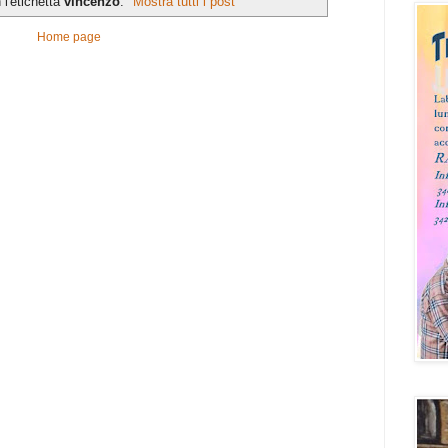
l'etichetta
vincenzo
.
Mostra tutti i post
Home page