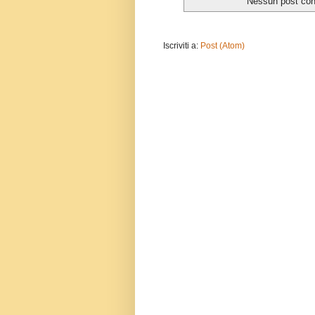
Nessun post con 
Iscriviti a:
Post (Atom)