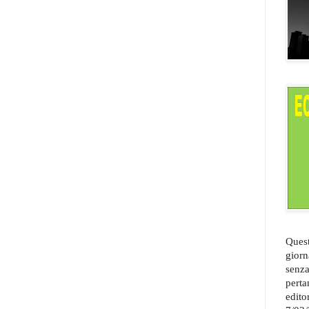
Quest
giorn
senza
perta
edito