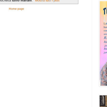
etichetta
tullio mariani
.
Mostra tutti i post
Home page