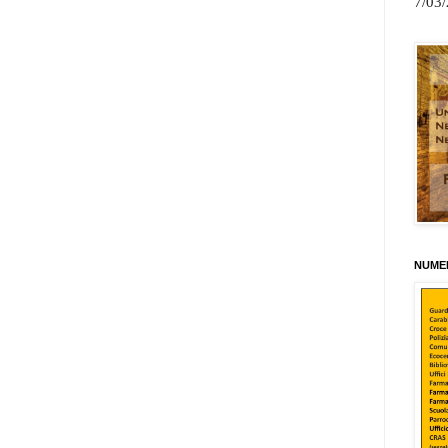
7/03
NUMER