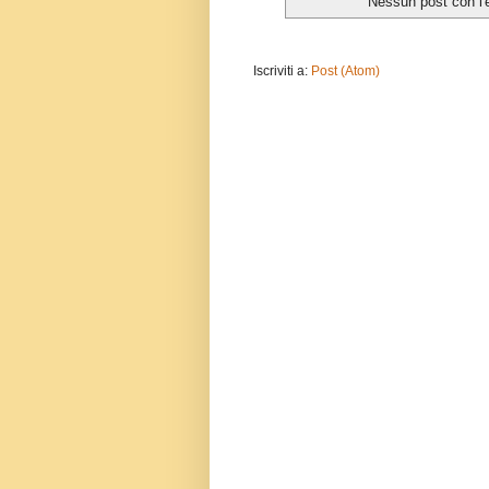
Nessun post con l'
Iscriviti a:
Post (Atom)