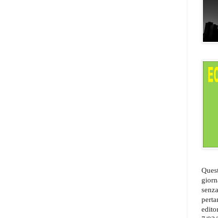
Quest
giorn
senza
perta
edito