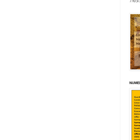
7/03
NUMER