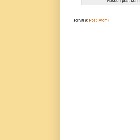
Nessun post con l
Iscriviti a:
Post (Atom)