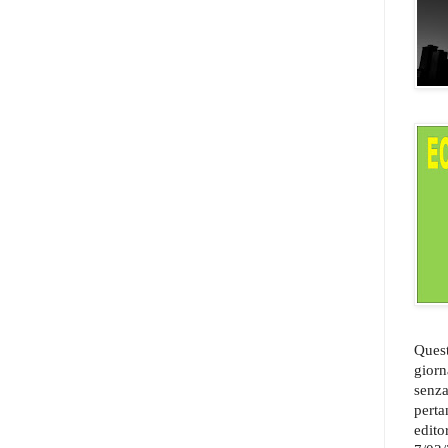
Quest
giorn
senza
perta
edito