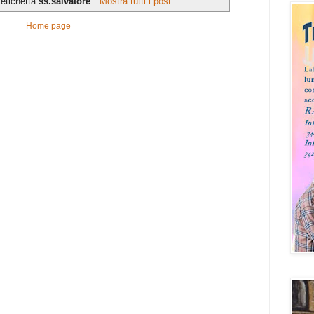
'etichetta
ss.salvatore
.
Mostra tutti i post
Home page